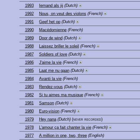
1993
Iemand als jij
(Dutch)
1992
Nous, on veut des violons
(French)
1991
Geef het op
(Dutch)
1990
Macédomienne
(French)
1989
Door de wind
(Dutch)
1988
Laissez briller le soleil
(French)
1987
Soldiers of love
(Dutch)
1986
J'aime la vie
(French)
1985
Laat me nu gaan
(Dutch)
1984
Avanti la vie
(French)
1983
Rendez-vous
(Dutch)
1982
Si tu aimes ma musique
(French)
1981
Samson
(Dutch)
1980
Euro-vision
(French)
1979
Hey nana
(Dutch)
(never recorded)
1978
L'amour ça fait chanter la vie
(French)
1977
A million in one, two, three
(English)