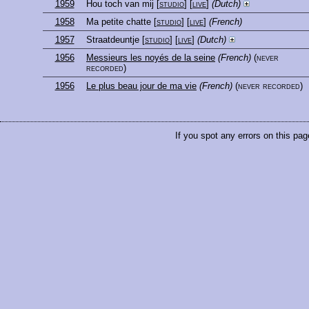
1959
Hou toch van mij
[
studio
] [
live
]
(Dutch)
1958
Ma petite chatte
[
studio
] [
live
]
(French)
1957
Straatdeuntje
[
studio
] [
live
]
(Dutch)
1956
Messieurs les noyés de la seine
(French)
(never
recorded)
1956
Le plus beau jour de ma vie
(French)
(never recorded)
If you spot any errors on this pag