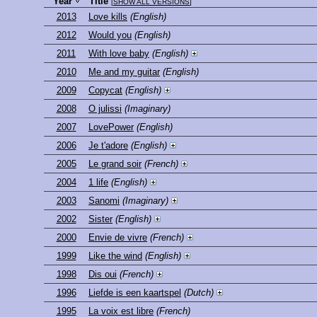
Year
Title
[
SHOW ALL VERSIONS
]
2013
Love kills
(English)
2012
Would you
(English)
2011
With love baby
(English)
2010
Me and my guitar
(English)
2009
Copycat
(English)
2008
O julissi
(Imaginary)
2007
LovePower
(English)
2006
Je t'adore
(English)
2005
Le grand soir
(French)
2004
1 life
(English)
2003
Sanomi
(Imaginary)
2002
Sister
(English)
2000
Envie de vivre
(French)
1999
Like the wind
(English)
1998
Dis oui
(French)
1996
Liefde is een kaartspel
(Dutch)
1995
La voix est libre
(French)