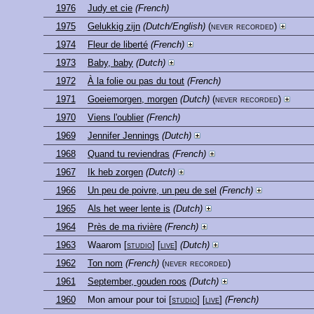
1976
Judy et cie
(French)
1975
Gelukkig zijn
(Dutch/English)
(never recorded)
1974
Fleur de liberté
(French)
1973
Baby, baby
(Dutch)
1972
À la folie ou pas du tout
(French)
1971
Goeiemorgen, morgen
(Dutch)
(never recorded)
1970
Viens l'oublier
(French)
1969
Jennifer Jennings
(Dutch)
1968
Quand tu reviendras
(French)
1967
Ik heb zorgen
(Dutch)
1966
Un peu de poivre, un peu de sel
(French)
1965
Als het weer lente is
(Dutch)
1964
Près de ma rivière
(French)
1963
Waarom
[
studio
] [
live
]
(Dutch)
1962
Ton nom
(French)
(never recorded)
1961
September, gouden roos
(Dutch)
1960
Mon amour pour toi
[
studio
] [
live
]
(French)