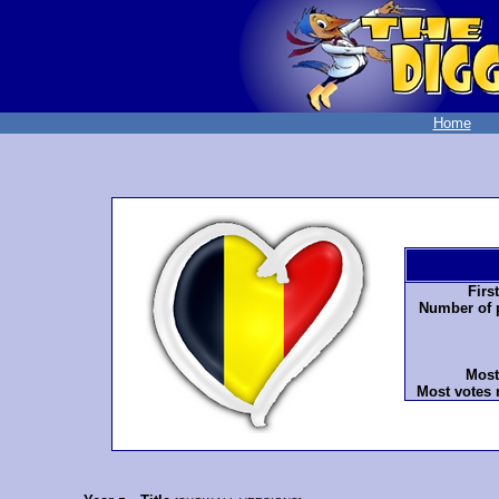
Home
Firs
Number of p
Most
Most votes 