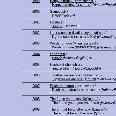
1999
Happy birthday (Yom huledet)
/
Happy birthday (יום הולדת)
(Hebrew/Englis
2000
Sameyach
/
שמייח
(Hebrew)
2001
En davar
/
אין דבר
(Hebrew)
2002
Light a candle (Nadlik beyachad ner)
/
Light a candle (נדליק ביחד נר)
(Hebrew/Eng
2003
Words for love (Milim la'ahava)
/
Words for love (מילים לאהבה)
(Hebrew/Eng
2004
Leha'amin
/
להאמין
(Hebrew/English)
2005
Hasheket shenish'ar
/
השקט שנשאר
(Hebrew/English)
2006
Together we are one (Ze hazman)
/
Together we are one (זה הזמן)
(Hebrew/Engl
2007
Push the button
(latin script)
/
Push the button
(hebrew script)
(Hebrew/E
2008
The fire in your eyes (Ke'ilu kan)
/
The fire in your eyes (כאילו כאן)
(Hebrew/En
2009
There must be another way (Einaich)
/
There must be another way (עינייך)