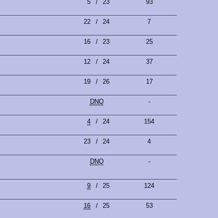
5
/
23
93
22
/
24
7
16
/
23
25
12
/
24
37
19
/
26
17
DNQ
-
4
/
24
154
23
/
24
4
DNQ
-
9
/
25
124
16
/
25
53