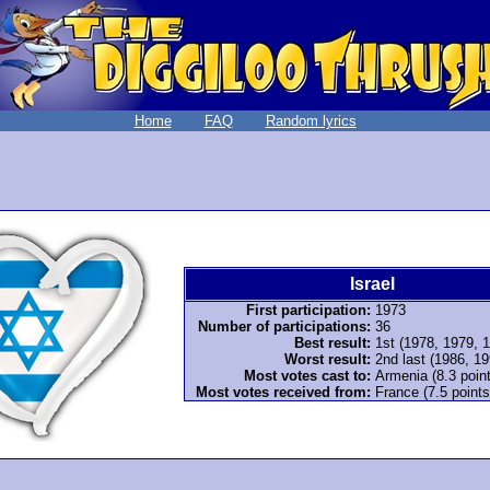
Home
FAQ
Random lyrics
Israel
First participation:
1973
Number of participations:
36
Best result:
1st (1978, 1979, 
Worst result:
2nd last (1986, 1
Most votes cast to:
Armenia (8.3 poin
Most votes received from:
France (7.5 points