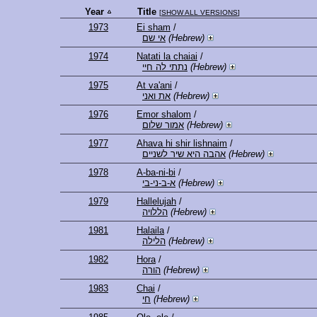
Year
Title
[
SHOW ALL VERSIONS
]
1973
Ei sham
/
אי שם
(Hebrew)
1974
Natati la chaiai
/
נתתי לה חיי
(Hebrew)
1975
At va'ani
/
את ואני
(Hebrew)
1976
Emor shalom
/
אמור שלום
(Hebrew)
1977
Ahava hi shir lishnaim
/
אהבה היא שיר לשניים
(Hebrew)
1978
A-ba-ni-bi
/
א-ב-ני-בי
(Hebrew)
1979
Hallelujah
/
הללויה
(Hebrew)
1981
Halaila
/
הלילה
(Hebrew)
1982
Hora
/
הורה
(Hebrew)
1983
Chai
/
חי
(Hebrew)