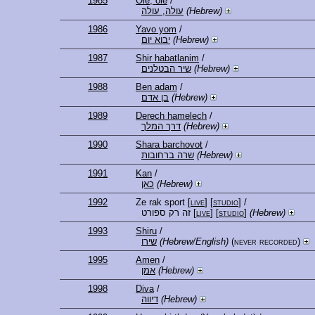
1985
Ole, ole
/
עולה, עולה
(Hebrew)
1986
Yavo yom
/
יבוא יום
(Hebrew)
1987
Shir habatlanim
/
שיר הבטלנים
(Hebrew)
1988
Ben adam
/
בן אדם
(Hebrew)
1989
Derech hamelech
/
דרך המלך
(Hebrew)
1990
Shara barchovot
/
שרה ברחובות
(Hebrew)
1991
Kan
/
כאן
(Hebrew)
1992
Ze rak sport
[
live
] [
studio
]
/
זה רק ספורט
[
live
] [
studio
]
(Hebrew)
1993
Shiru
/
שירו
(Hebrew/English)
(never recorded)
1995
Amen
/
אמן
(Hebrew)
1998
Diva
/
דיווה
(Hebrew)