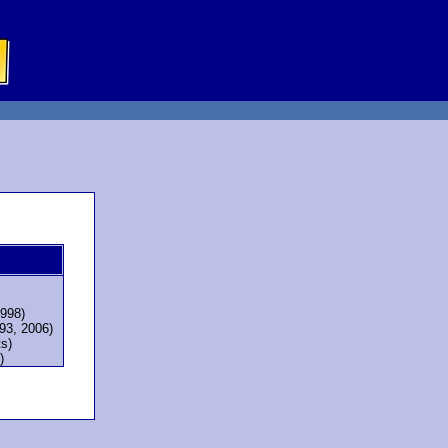
1998)
993, 2006)
ts)
)