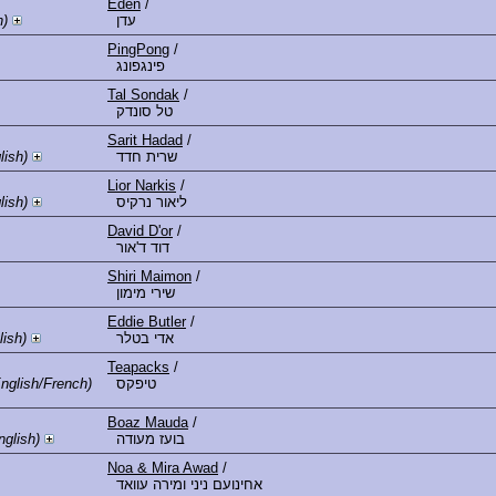
Eden
/
h)
עדן
PingPong
/
פינגפונג
Tal Sondak
/
טל סונדק
Sarit Hadad
/
lish)
שרית חדד
Lior Narkis
/
lish)
ליאור נרקיס
David D'or
/
דוד ד'אור
Shiri Maimon
/
שירי מימון
Eddie Butler
/
ish)
אדי בטלר
Teapacks
/
nglish/French)
טיפקס
Boaz Mauda
/
glish)
בועז מעודה
Noa & Mira Awad
/
אחינועם ניני ומירה עוואד