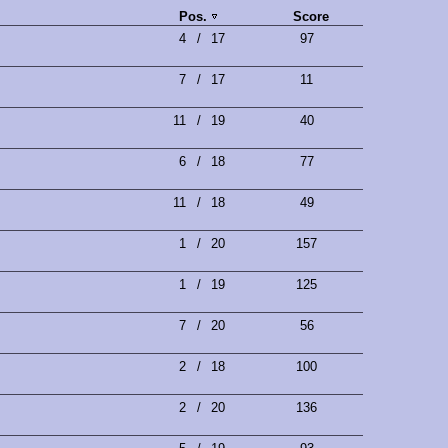
Pos.
Score
4
/
17
97
7
/
17
11
11
/
19
40
6
/
18
77
11
/
18
49
1
/
20
157
1
/
19
125
7
/
20
56
2
/
18
100
2
/
20
136