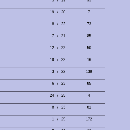
5
/
19
93
19
/
20
7
8
/
22
73
7
/
21
85
12
/
22
50
18
/
22
16
3
/
22
139
6
/
23
85
24
/
25
4
8
/
23
81
1
/
25
172