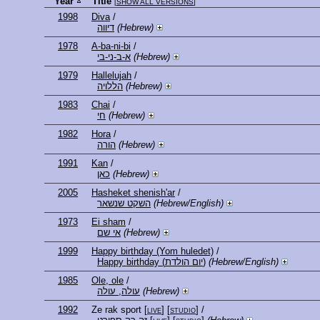
Year
Title
[
SHOW ALL VERSIONS
]
1998
Diva
/
דיווה
(Hebrew)
1978
A-ba-ni-bi
/
א-ב-ני-בי
(Hebrew)
1979
Hallelujah
/
הללויה
(Hebrew)
1983
Chai
/
חי
(Hebrew)
1982
Hora
/
הורה
(Hebrew)
1991
Kan
/
כאן
(Hebrew)
2005
Hasheket shenish'ar
/
השקט שנשאר
(Hebrew/English)
1973
Ei sham
/
אי שם
(Hebrew)
1999
Happy birthday (Yom huledet)
/
Happy birthday (יום הולדת)
(Hebrew/English)
1985
Ole, ole
/
עולה, עולה
(Hebrew)
1992
Ze rak sport
[
live
] [
studio
]
/