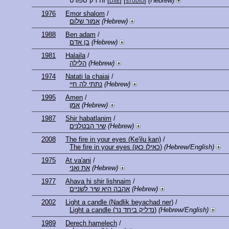
זה רק ספורט
[
live
] [
studio
]
(Hebrew)
1976
Emor shalom
/
אמור שלום
(Hebrew)
1988
Ben adam
/
בן אדם
(Hebrew)
1981
Halaila
/
הלילה
(Hebrew)
1974
Natati la chaiai
/
נתתי לה חיי
(Hebrew)
1995
Amen
/
אמן
(Hebrew)
1987
Shir habatlanim
/
שיר הבטלנים
(Hebrew)
2008
The fire in your eyes (Ke'ilu kan)
/
The fire in your eyes (כאילו כאן)
(Hebrew/English)
1975
At va'ani
/
את ואני
(Hebrew)
1977
Ahava hi shir lishnaim
/
אהבה היא שיר לשניים
(Hebrew)
2002
Light a candle (Nadlik beyachad ner)
/
Light a candle (נדליק ביחד נר)
(Hebrew/English)
1989
Derech hamelech
/