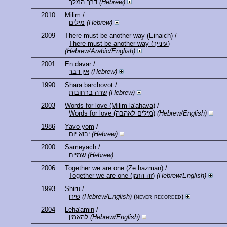
דרך המלך
(Hebrew)
2010
Milim
/
מילים
(Hebrew)
2009
There must be another way (Einaich)
/
There must be another way (עינייך)
(Hebrew/Arabic/English)
2001
En davar
/
אין דבר
(Hebrew)
1990
Shara barchovot
/
שרה ברחובות
(Hebrew)
2003
Words for love (Milim la'ahava)
/
Words for love (מילים לאהבה)
(Hebrew/English)
1986
Yavo yom
/
יבוא יום
(Hebrew)
2000
Sameyach
/
שמייח
(Hebrew)
2006
Together we are one (Ze hazman)
/
Together we are one (זה הזמן)
(Hebrew/English)
1993
Shiru
/
שירו
(Hebrew/English)
(never recorded)
2004
Leha'amin
/
להאמין
(Hebrew/English)