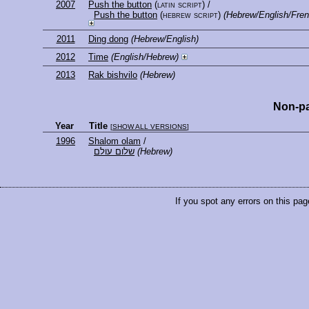
2007
Push the button
(latin script)
/
Push the button
(hebrew script)
(Hebrew/English/Fren
2011
Ding dong
(Hebrew/English)
2012
Time
(English/Hebrew)
2013
Rak bishvilo
(Hebrew)
Non-pa
Year
Title
[
SHOW ALL VERSIONS
]
1996
Shalom olam
/
שלום עולם
(Hebrew)
If you spot any errors on this pag