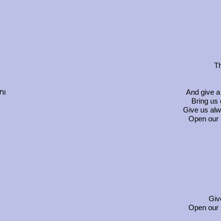
Th
ות
And give a
Bring us 
Give us alw
Open our 
Give
Open our 