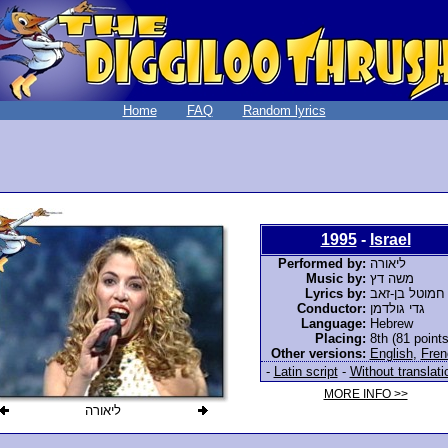
Home
FAQ
Random lyrics
1995
-
Israel
Performed by:
ליאורה
Music by:
משה דץ
Lyrics by:
חמוטל בן-זאב
Conductor:
גדי גולדמן
Language:
Hebrew
Placing:
8th (81 points
Other versions:
English
,
Fren
-
Latin script
-
Without translati
MORE INFO >>
ליאורה