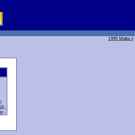
1995 Malta »
)
ch
on
-