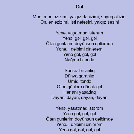
Gəl
Mən, mən əzizimi, yalqız dənizimi, soyuq əl izini
Ən, ən əzizimi, isti nəfəsini, yalqız səsini
Yenə, yaşatmaq istərəm
Yenə, gəl, gəl, gəl
Ötən günlərim döyünsün qəlbimdə
Yenə... qəlbimi dinlərəm
Yenə gəl, gəl, gəl
Nəğmə bitəndə
Sənsiz bir anlıq
Dünya qaranlıq
Ümid itəndə
Ötən günlərə dönək gəl
Hər anı yaşadaq
Dayan, dayan, dayan, dayan
Yenə, yaşatmaq istərəm
Yenə gəl, gəl, gəl
Ötən günlərim döyünsün qəlbimdə
Yenə... qəlbimi dinlərəm
Yenə gəl, gəl, gəl, gəl