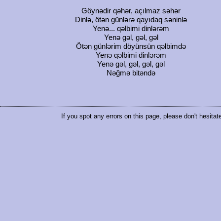
Göynədir qəhər, açılmaz səhər
Dinlə, ötən günlərə qayıdaq səninlə
Yenə... qəlbimi dinlərəm
Yenə gəl, gəl, gəl
Ötən günlərim döyünsün qəlbimdə
Yenə qəlbimi dinlərəm
Yenə gəl, gəl, gəl, gəl
Nəğmə bitəndə
If you spot any errors on this page, please don't hesitat