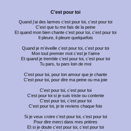
C'est pour toi
Quand j'ai des larmes c'est pour toi, c'est pour toi
C'est que tu me fais de la peine
Et quand mon bien chante c'est pour toi, c'est pour toi
Il pleure, il pleure quelquefois
Quand je m'éveille c'est pour toi, c'est pour toi
Mon tout premier mot c'est je t'aime
Et quand je tremble c'est pour toi, c'est pour toi
Tu pars, tu pars loin de moi
C'est pour toi, pour ton amour que je chante
C'est pour toi, pour dire ma peine ou ma joie
C'est pour toi, c'est pour toi
C'est pour toi si je suis triste ou contente
C'est pour toi, c'est pour toi
C'est pour toi, je te reviens chaque fois
Si je veux croire c'est pour toi, c'est pour toi
Pour dire merci dans mes prières
Et si je doute c'est pour toi, c'est pour toi