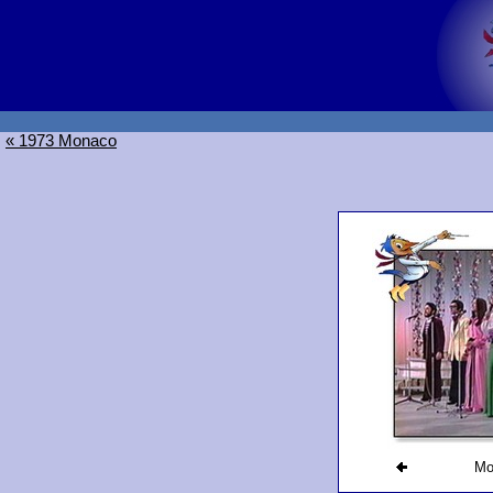
« 1973 Monaco
Mo