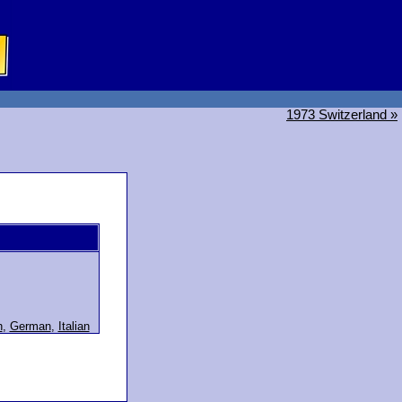
1973 Switzerland »
h
,
German
,
Italian