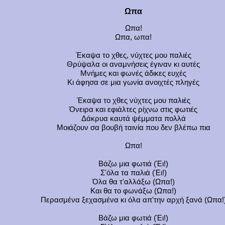
Ωπα
Ωπα!
Ωπα, ωπα!
Έκαψα το χθες, νύχτες μου παλιές
Θρύψαλα οι αναμνήσεις έγιναν κι αυτές
Μνήμες και φωνές άδικες ευχές
Κι άφησα σε μια γωνία ανοιχτές πληγές
Έκαψα το χθες νύχτες μου παλιές
Όνειρα και εφιάλτες ρίχνω στις φωτιές
Δάκρυα καυτά ψέμματα πολλά
Μοιάζουν σα βουβή ταινία που δεν βλέπω πια
Ωπα!
Βάζω μια φωτιά (Έι!)
Σ'όλα τα παλιά (Έι!)
Όλα θα τ'αλλάξω (Ωπα!)
Και θα το φωνάξω (Ωπα!)
Περασμένα ξεχασμένα κι όλα απ'την αρχή ξανά (Ωπα!
Βάζω μια φωτιά (Έι!)