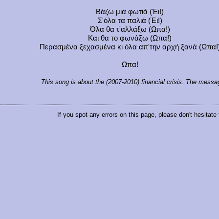
Βάζω μια φωτιά (Έι!)
Σ'όλα τα παλιά (Έι!)
Όλα θα τ'αλλάξω (Ωπα!)
Και θα το φωνάξω (Ωπα!)
Περασμένα ξεχασμένα κι όλα απ'την αρχή ξανά (Ωπα!
Ωπα!
This song is about the (2007-2010) financial crisis. The mess
If you spot any errors on this page, please don't hesitate