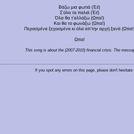
Βάζω μια φωτιά (Έι!)
Σ'όλα τα παλιά (Έι!)
Όλα θα τ'αλλάξω (Ωπα!)
Και θα το φωνάξω (Ωπα!)
Περασμένα ξεχασμένα κι όλα απ'την αρχή ξανά (Ωπα!
Ωπα!
This song is about the (2007-2010) financial crisis. The mess
If you spot any errors on this page, please don't hesitate