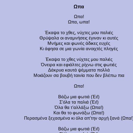
Ωπα
Ωπα!
Ωπα, ωπα!
Έκαψα το χθες, νύχτες μου παλιές
Θρύψαλα οι αναμνήσεις έγιναν κι αυτές
Μνήμες και φωνές άδικες ευχές
Κι άφησα σε μια γωνία ανοιχτές πληγές
Έκαψα το χθες νύχτες μου παλιές
Όνειρα και εφιάλτες ρίχνω στις φωτιές
Δάκρυα καυτά ψέμματα πολλά
Μοιάζουν σα βουβή ταινία που δεν βλέπω πια
Ωπα!
Βάζω μια φωτιά (Έι!)
Σ'όλα τα παλιά (Έι!)
Όλα θα τ'αλλάξω (Ωπα!)
Και θα το φωνάξω (Ωπα!)
Περασμένα ξεχασμένα κι όλα απ'την αρχή ξανά (Ωπα!
Βάζω μια φωτιά (Έι!)