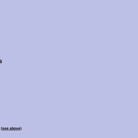
s
r
(see above)