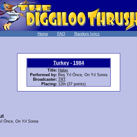
Home
FAQ
Random lyrics
Turkey
-
1984
Title:
Halay
Performed by:
Beş Yıl Önce, On Yıl Sonra
Broadcaster:
TRT
Placing:
12th (37 points)
ut
ıl Önce, On Yıl Sonra