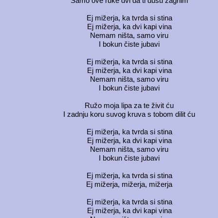
Samo ove ruke dvi da ti dušu zagrlim
Ej mižerja, ka tvrda si stina
Ej mižerja, ka dvi kapi vina
Nemam ništa, samo viru
I bokun čiste jubavi
Ej mižerja, ka tvrda si stina
Ej mižerja, ka dvi kapi vina
Nemam ništa, samo viru
I bokun čiste jubavi
Ružo moja lipa za te živit ću
I zadnju koru suvog kruva s tobom dilit ću
Ej mižerja, ka tvrda si stina
Ej mižerja, ka dvi kapi vina
Nemam ništa, samo viru
I bokun čiste jubavi
Ej mižerja, ka tvrda si stina
Ej mižerja, mižerja, mižerja
Ej mižerja, ka tvrda si stina
Ej mižerja, ka dvi kapi vina