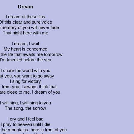
Dream
I dream of these lips
Of this clear and pure voice
memory of you will never fade
That night here with me
I dream, I wail
My heart is concerned
the life that awaits me tomorrow
I'm kneeled before the sea
I share the world with you
ut you, you want to go away
I sing for victory
 from you, I always think that
are close to me, I dream of you
I will sing, I will sing to you
The song, the sorrow
I cry and I feel bad
I pray to heaven until I die
the mountains, here in front of you