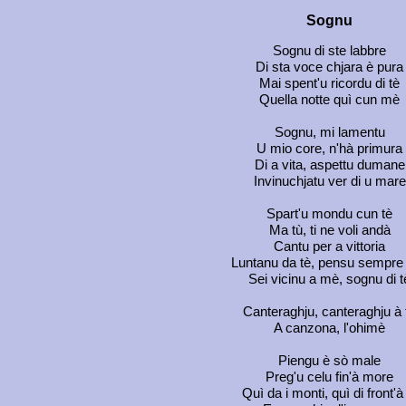
Sognu
Sognu di ste labbre
Di sta voce chjara è pura
Mai spent'u ricordu di tè
Quella notte quì cun mè
Sognu, mi lamentu
U mio core, n'hà primura
Di a vita, aspettu dumane
Invinuchjatu ver di u mare
Spart'u mondu cun tè
Ma tù, ti ne voli andà
Cantu per a vittoria
Luntanu da tè, pensu sempre
Sei vicinu a mè, sognu di t
Canteraghju, canteraghju à 
A canzona, l'ohimè
Piengu è sò male
Preg'u celu fin'à more
Quì da i monti, quì di front'à