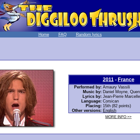
Home
FAQ
Random lyrics
2011
-
France
Performed by:
Amaury Vassili
Music by:
Daniel Moyne, Quent
Lyrics by:
Jean-Pierre Marcelles
Language:
Corsican
Placing:
15th (82 points)
Other versions:
English
MORE INFO >>