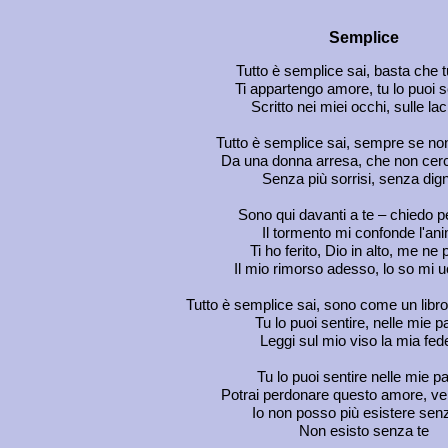
Semplice
Tutto è semplice sai, basta che tu
Ti appartengo amore, tu lo puoi s
Scritto nei miei occhi, sulle la
Tutto è semplice sai, sempre se non
Da una donna arresa, che non cer
Senza più sorrisi, senza dign
Sono qui davanti a te – chiedo 
Il tormento mi confonde l'an
Ti ho ferito, Dio in alto, me ne 
Il mio rimorso adesso, lo so mi u
Tutto è semplice sai, sono come un libr
Tu lo puoi sentire, nelle mie p
Leggi sul mio viso la mia fed
Tu lo puoi sentire nelle mie p
Potrai perdonare questo amore, v
Io non posso più esistere sen
Non esisto senza te