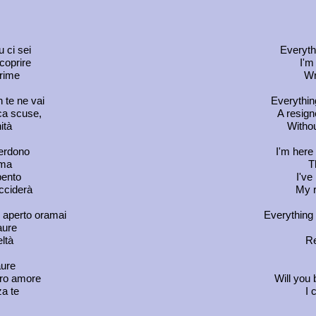
 ci sei
Everyth
coprire
I'm
crime
Wr
 te ne vai
Everythin
ca scuse,
A resign
ità
Withou
perdono
I'm here 
ima
T
pento
I've
cciderà
My r
o aperto oramai
Everything 
aure
eltà
Re
aure
ero amore
Will you 
za te
I 