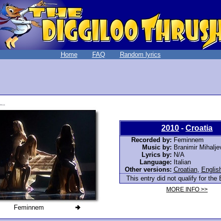
Home
FAQ
Random lyrics
2010
-
Croatia
Recorded by:
Feminnem
Music by:
Branimir Mihalje
Lyrics by:
N/A
Language:
Italian
Other versions:
Croatian
,
Englis
This entry did not qualify for the 
MORE INFO >>
Feminnem