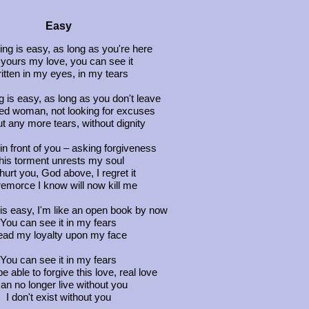
Easy
ing is easy, as long as you're here
 yours my love, you can see it
itten in my eyes, in my tears
g is easy, as long as you don't leave
ed woman, not looking for excuses
t any more tears, without dignity
in front of you – asking forgiveness
his torment unrests my soul
 hurt you, God above, I regret it
emorce I know will now kill me
is easy, I'm like an open book by now
You can see it in my fears
ad my loyalty upon my face
You can see it in my fears
be able to forgive this love, real love
can no longer live without you
I don't exist without you