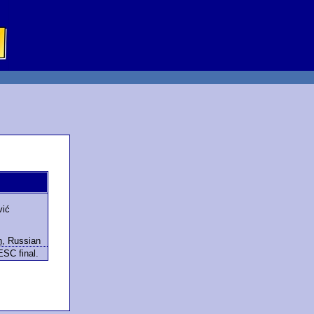
vić
h
,
Russian
ESC final.