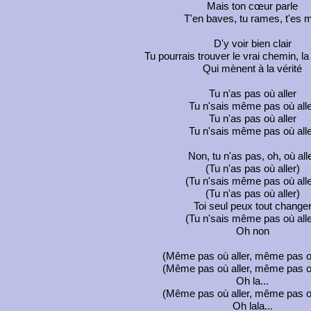
Mais ton cœur parle
T'en baves, tu rames, t'es 
D'y voir bien clair
Tu pourrais trouver le vrai chemin, la f
Qui mènent à la vérité
Tu n'as pas où aller
Tu n'sais même pas où all
Tu n'as pas où aller
Tu n'sais même pas où all
Non, tu n'as pas, oh, où all
(Tu n'as pas où aller)
(Tu n'sais même pas où alle
(Tu n'as pas où aller)
Toi seul peux tout change
(Tu n'sais même pas où alle
Oh non
(Même pas où aller, même pas où
(Même pas où aller, même pas où
Oh la...
(Même pas où aller, même pas où
Oh lala...