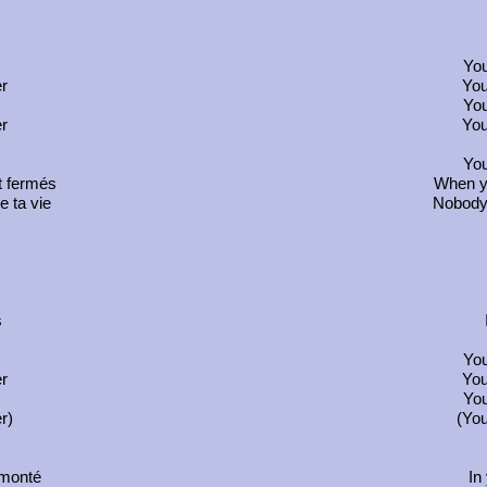
You
er
You
You
er
You
You
t fermés
When yo
e ta vie
Nobody 
s
You
er
You
You
r)
(You
emonté
In