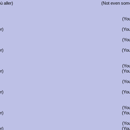
 aller)
(Not even some
(Yo
r)
(You
(Yo
r)
(You
(Yo
r)
(You
(Yo
r)
(You
(Yo
r)
(You
(Yo
r)
(You