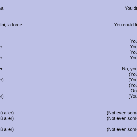
mal
You dr
oi, la force
You could fi
You
er
You
You
er
You
er
No, you
(Yo
r)
(You
(Yo
r
On
r)
(You
 aller)
(Not even some
 aller)
(Not even some
 aller)
(Not even some