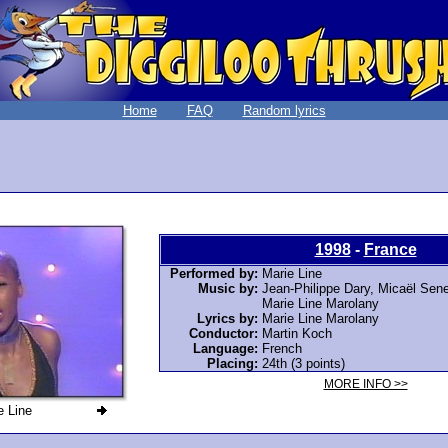
Home
FAQ
Random lyrics
1998
-
France
Performed by:
Marie Line
Music by:
Jean-Philippe Dary, Micaël Sen
Marie Line Marolany
Lyrics by:
Marie Line Marolany
Conductor:
Martin Koch
Language:
French
Placing:
24th (3 points)
MORE INFO >>
e Line