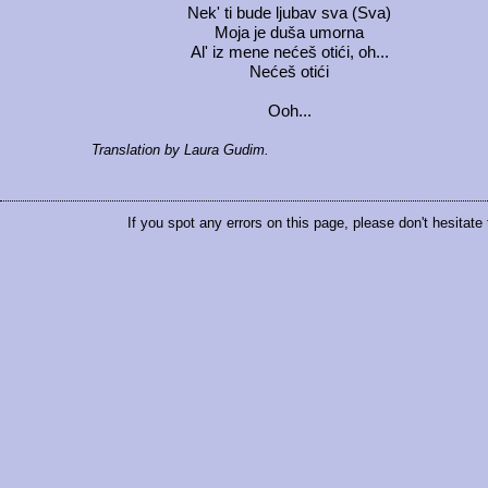
Nek' ti bude ljubav sva (Sva)
Moja je duša umorna
Al' iz mene nećeš otići, oh...
Nećeš otići
Ooh...
Translation by Laura Gudim.
If you spot any errors on this page, please don't hesitate