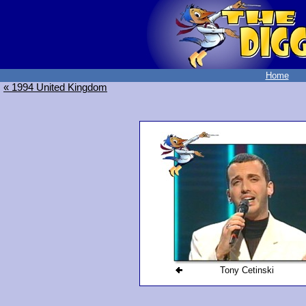
Home
« 1994 United Kingdom
Tony Cetinski