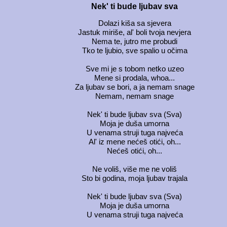
Nek' ti bude ljubav sva
Dolazi kiša sa sjevera
Jastuk miriše, al' boli tvoja nevjera
Nema te, jutro me probudi
Tko te ljubio, sve spalio u očima
Sve mi je s tobom netko uzeo
Mene si prodala, whoa...
Za ljubav se bori, a ja nemam snage
Nemam, nemam snage
Nek' ti bude ljubav sva (Sva)
Moja je duša umorna
U venama struji tuga najveća
Al' iz mene nećeš otići, oh...
Nećeš otići, oh...
Ne voliš, više me ne voliš
Sto bi godina, moja ljubav trajala
Nek' ti bude ljubav sva (Sva)
Moja je duša umorna
U venama struji tuga najveća