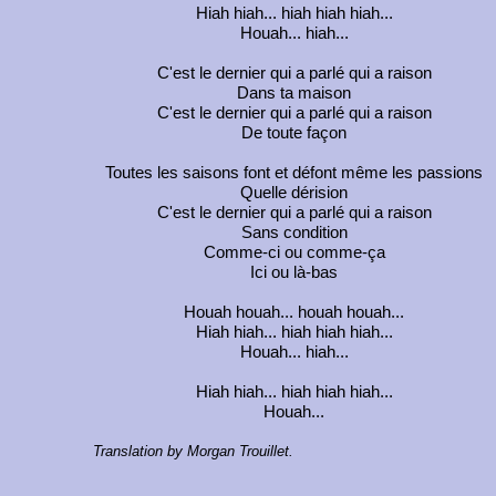
Hiah hiah... hiah hiah hiah...
Houah... hiah...
C'est le dernier qui a parlé qui a raison
Dans ta maison
C'est le dernier qui a parlé qui a raison
De toute façon
Toutes les saisons font et défont même les passions
Quelle dérision
C'est le dernier qui a parlé qui a raison
Sans condition
Comme-ci ou comme-ça
Ici ou là-bas
Houah houah... houah houah...
Hiah hiah... hiah hiah hiah...
Houah... hiah...
Hiah hiah... hiah hiah hiah...
Houah...
Translation by Morgan Trouillet.