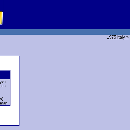
1975 Italy »
gen
gen
s)
rman