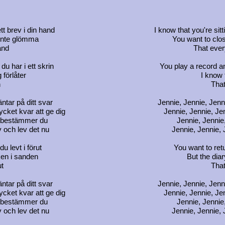
tt brev i din hand
I know that you're sitt
inte glömma
You want to clo
and
That ever
u har i ett skrin
You play a record 
 förlåter
I know 
n
Tha
ntar på ditt svar
Jennie, Jennie, Jenni
ycket kvar att ge dig
Jennie, Jennie, Jen
in bestämmer du
Jennie, Jennie
iv och lev det nu
Jennie, Jennie, J
du levt i förut
You want to retu
en i sanden
But the diar
t
That
ntar på ditt svar
Jennie, Jennie, Jenni
ycket kvar att ge dig
Jennie, Jennie, Jen
in bestämmer du
Jennie, Jennie
iv och lev det nu
Jennie, Jennie, J