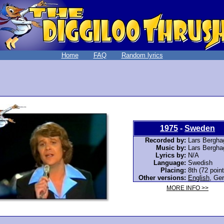
Home
FAQ
Random lyrics
1975
-
Sweden
Recorded by:
Lars Bergha
Music by:
Lars Bergha
Lyrics by:
N/A
Language:
Swedish
Placing:
8th (72 point
Other versions:
English
,
Ge
MORE INFO >>