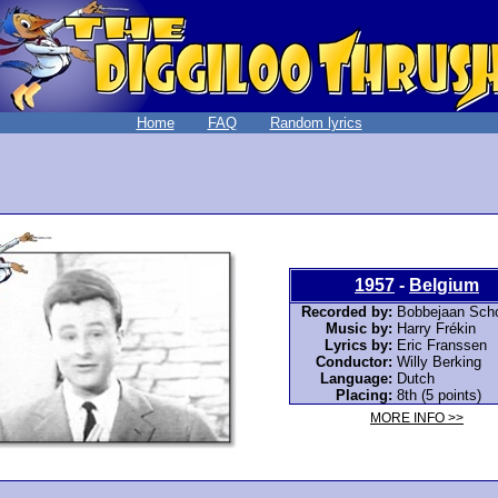
Home
FAQ
Random lyrics
1957
-
Belgium
Recorded by:
Bobbejaan Sch
Music by:
Harry Frékin
Lyrics by:
Eric Franssen
Conductor:
Willy Berking
Language:
Dutch
Placing:
8th (5 points)
MORE INFO >>