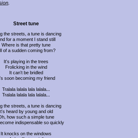
sion
.
Street tune
g the streets, a tune is dancing
nd for a moment I stand still
Where is that pretty tune
ll of a sudden coming from?
It's playing in the trees
Frolicking in the wind
It can't be bridled
t's soon becoming my friend
Tralala lalala lala lalala...
Tralala lalala lala lalala...
g the streets, a tune is dancing
It's heard by young and old
Oh, how such a simple tune
ecome indispensable so quickly
It knocks on the windows