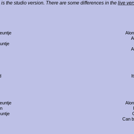
 is the studio version. There are some differences in the
live ver
euntje
Alon
A
untje
A
d
I
euntje
Alon
in
untje
Can b