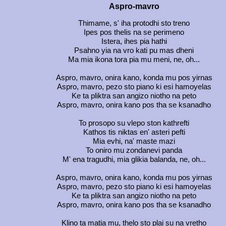
Aspro-mavro
Thimame, s' iha protodhi sto treno
Ipes pos thelis na se perimeno
Istera, ihes pia hathi
Psahno yia na vro kati pu mas dheni
Ma mia ikona tora pia mu meni, ne, oh...
Aspro, mavro, onira kano, konda mu pos yirnas
Aspro, mavro, pezo sto piano ki esi hamoyelas
Ke ta pliktra san angizo niotho na peto
Aspro, mavro, onira kano pos tha se ksanadho
To prosopo su vlepo ston kathrefti
Kathos tis niktas en' asteri pefti
Mia evhi, na' maste mazi
To oniro mu zondanevi panda
M' ena tragudhi, mia glikia balanda, ne, oh...
Aspro, mavro, onira kano, konda mu pos yirnas
Aspro, mavro, pezo sto piano ki esi hamoyelas
Ke ta pliktra san angizo niotho na peto
Aspro, mavro, onira kano pos tha se ksanadho
Klino ta matia mu, thelo sto plai su na vretho