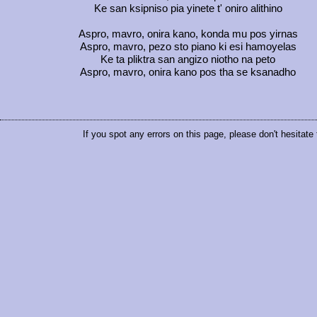
Ke san ksipniso pia yinete t' oniro alithino
Aspro, mavro, onira kano, konda mu pos yirnas
Aspro, mavro, pezo sto piano ki esi hamoyelas
Ke ta pliktra san angizo niotho na peto
Aspro, mavro, onira kano pos tha se ksanadho
If you spot any errors on this page, please don't hesitate