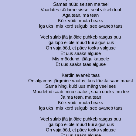
Samas nüüd seisan ma teel
Vaadates südame sisse, seal viliseb tuul
Aga tean, ma tean
Kõik võib muuta heaks
Iga uks, mis kord sulgub, see avaneb taas
Veel sulab jää ja õide puhkeb raagus puu
Iga lõpp ei ole muud kui algus uus
On vaja ööd, et päev tooks valguse
Et uus saaks alguse
Mis möödund, jäägu kaugele
Et uus saaks taas alguse
Kardin avaneb taas
On algamas järgmine vaatus, kus tõusta saan maast
Sama hing, kuid uus mäng veel ees
Muudetud saab minu saatus, saab uueks mu tee
Ja ma tean, ma tean
Kõik võib muuta heaks
Iga uks, mis kord sulgub, see avaneb taas
Veel sulab jää ja õide puhkeb raagus puu
Iga lõpp ei ole muud kui algus uus
On vaja ööd, et päev tooks valguse
Et uus saaks alguse