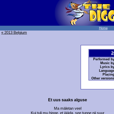
Home
« 2013 Belgium
2
Performed by
Music by
Lyrics by
Language
Placing
Other versions
Et uus saaks alguse
Ma mäletan veel
Kui tuli mu hinge, et jääda, see tunne nii suur