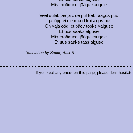
Mis möödund, jäägu kaugele
Veel sulab jää ja õide puhkeb raagus puu
Iga lõpp ei ole muud kui algus uus
On vaja ööd, et päev tooks valguse
Et uus saaks alguse
Mis möödund, jäägu kaugele
Et uus saaks taas alguse
Translation by Scoot, Alex S..
If you spot any errors on this page, please don't hesitat