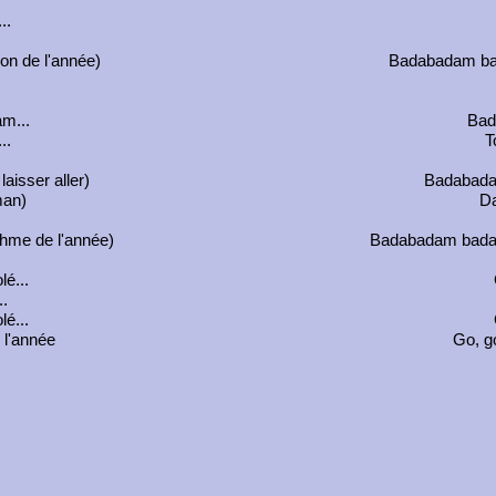
..
n de l'année)
Badabadam bada
m...
Bad
..
T
isser aller)
Badabadam
man)
Da
me de l'année)
Badabadam badam 
lé...
..
lé...
e l'année
Go, go