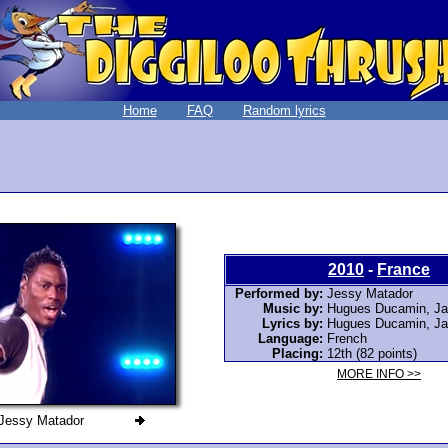
Home
FAQ
Random lyrics
2010
-
France
Performed by:
Jessy Matador
Music by:
Hugues Ducamin, Ja
Lyrics by:
Hugues Ducamin, Ja
Language:
French
Placing:
12th (82 points)
MORE INFO >>
Jessy Matador