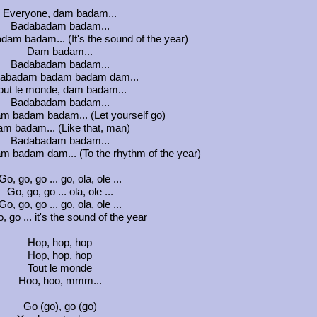
Everyone, dam badam...
Badabadam badam...
m badam... (It's the sound of the year)
Dam badam...
Badabadam badam...
abadam badam badam dam...
out le monde, dam badam...
Badabadam badam...
 badam badam... (Let yourself go)
m badam... (Like that, man)
Badabadam badam...
badam dam... (To the rhythm of the year)
Go, go, go ... go, ola, ole ...
Go, go, go ... ola, ole ...
Go, go, go ... go, ola, ole ...
, go ... it's the sound of the year
Hop, hop, hop
Hop, hop, hop
Tout le monde
Hoo, hoo, mmm...
Go (go), go (go)