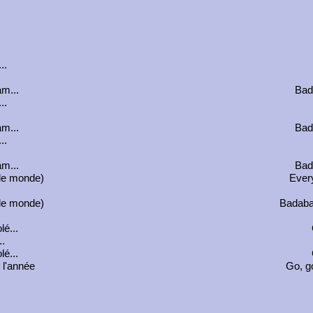
..
m...
Bad
..
m...
Bad
..
m...
Bad
 le monde)
Ever
le monde)
Badaba
lé...
..
lé...
e l'année
Go, go