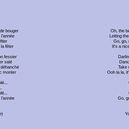
 de bouger
Oh, the b
 l'année
Letting th
fiter
Go, go, 
la fêter
It's a ni
n fessier
Darli
er salé
Dance
n déhanché
Take 
uc monter
Ooh la la, it
lé...
..
lé...
e l'année
Go, go
e)
Yo