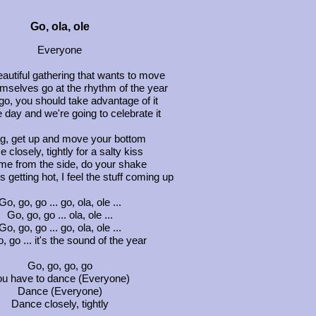
Go, ola, ole
Everyone
eautiful gathering that wants to move
emselves go at the rhythm of the year
go, you should take advantage of it
ce day and we're going to celebrate it
ng, get up and move your bottom
 closely, tightly for a salty kiss
me from the side, do your shake
's getting hot, I feel the stuff coming up
Go, go, go ... go, ola, ole ...
Go, go, go ... ola, ole ...
Go, go, go ... go, ola, ole ...
, go ... it's the sound of the year
Go, go, go, go
u have to dance (Everyone)
Dance (Everyone)
Dance closely, tightly