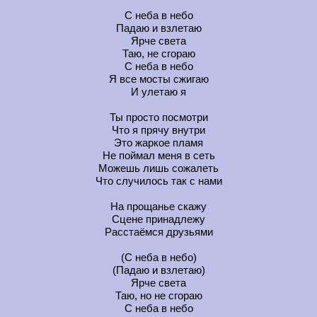
С неба в небо
Падаю и взлетаю
Ярче света
Таю, не сгораю
С неба в небо
Я все мосты сжигаю
И улетаю я
Ты просто посмотри
Что я прячу внутри
Это жаркое пламя
Не поймал меня в сеть
Можешь лишь сожалеть
Что случилось так с нами
На прощанье скажу
Сцене принадлежу
Расстаёмся друзьями
(С неба в небо)
(Падаю и взлетаю)
Ярче света
Таю, но не сгораю
С неба в небо