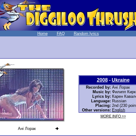
Home
FAQ
Random lyrics
2008
-
Ukraine
Recorded by:
Ані Лорак
Music by:
Филипп Кирк
Lyrics by:
Карен Кавал
Language:
Russian
Placing:
2nd (230 poin
Other versions:
English
MORE INFO >>
Ані Лорак