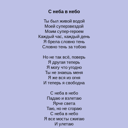
С неба в небо
Ты был живой водой
Моей суперзвездой
Моим супер-героем
Каждый час, каждый день
Я брела словно тень
Словно тень за тобою
Но не так всё, поверь
Я другая теперь
Я могу что угодно
Ты не знаешь меня
Я же вся из огня
И теперь я свободна
С неба в небо
Падаю и взлетаю
Ярче света
Таю, но не сгораю
С неба в небо
Я все мосты сжигаю
И улетаю