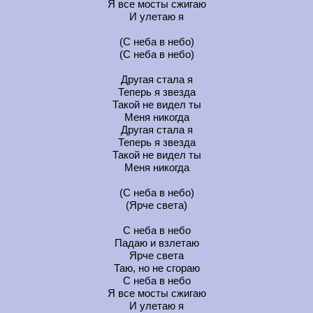
Я все мосты сжигаю
И улетаю я
(С неба в небо)
(С неба в небо)
Другая стала я
Теперь я звезда
Такой не видел ты
Меня никогда
Другая стала я
Теперь я звезда
Такой не видел ты
Меня никогда
(С неба в небо)
(Ярче света)
С неба в небо
Падаю и взлетаю
Ярче света
Таю, но не сгораю
С неба в небо
Я все мосты сжигаю
И улетаю я