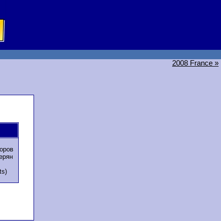
2008 France »
оров
ерян
ts)