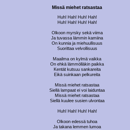
Missä miehet ratsastaa
Huh! Hah! Huh! Hah!
Huh! Hah! Huh! Hah!
Olkoon myrsky sekä viima
Ja tuvassa lämmin kamiina
On kunnia ja miehuullisuus
Suorittaa velvollisuus
Maailma on kylmä vaikka
On ehkä lämmölläkin paikka
Kentät kutsuu sankareita
Eikä suinkaan pelkureita
Missä miehet ratsastaa
Siellä lampaat ei voi laiduntaa
Missä miehet ratsastaa
Siellä kuulee susien ulvontaa
Huh! Hah! Huh! Hah!
Olkoon edessä tuhoa
Ja takana lemmen lumoa