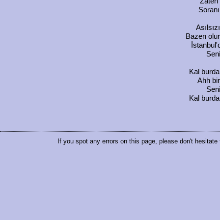
Zaten 
Soranı
Asılsız
Bazen olur
İstanbul'
Seni
Kal burda
Ahh bir
Seni
Kal burda
If you spot any errors on this page, please don't hesitate