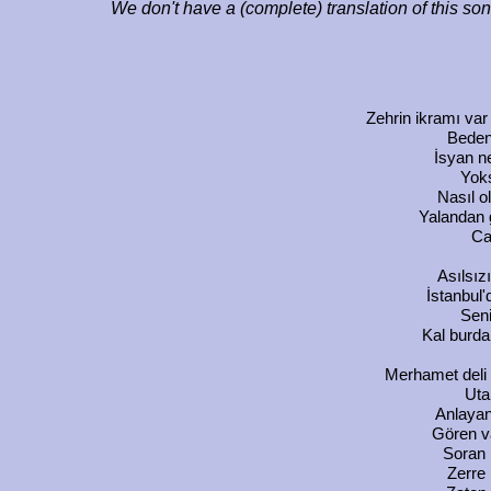
We don't have a (complete) translation of this so
Zehrin ikramı var
Beden
İsyan n
Yoks
Nasıl o
Yalandan 
Ca
Asılsız
İstanbul'
Seni
Kal burda
Merhamet deli
Ut
Anlayan
Gören v
Soran 
Zerre 