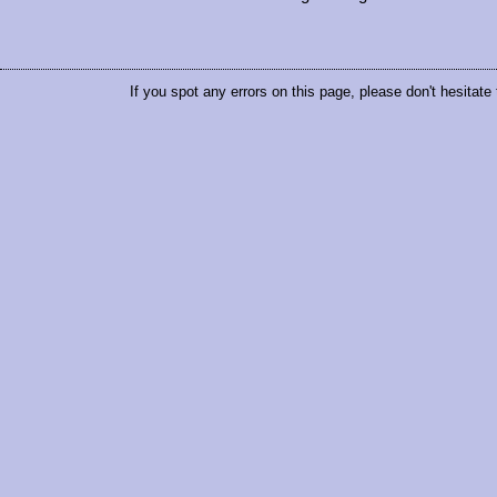
If you spot any errors on this page, please don't hesitate