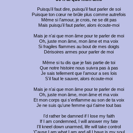
Puisqu'il faut dire, puisqu'il faut parler de soi
Puisque ton cœur ne brûle plus comme autrefois
Même si l'amour, je crois, ne se dit pas
Mais puisqu'il faut parler, alors écoute-moi
Mais je n'ai que mon âme pour te parler de moi
Oh, juste mon âme, mon âme et ma voix
Si fragiles flammes au bout de mes doigts
Dérisoires armes pour parler de moi
Même si tu dis que je fais partie de toi
Que notre histoire nous suivra pas à pas
Je sais tellement que l'amour a ses lois
S'il faut le sauver, alors écoute-moi
Mais je n'ai que mon âme pour te parler de moi
Oh, juste mon âme, mon âme et ma voix
Et mon corps qui s'enflamme au son de ta voix
Je ne suis qu'une femme qui t'aime tout bas
I'd rather be damned if I lose my faith
If I am condemned, I will answer my fate
I'll kneel down unarmed, life will take control
'Cause I am what I am and all I have is my soul