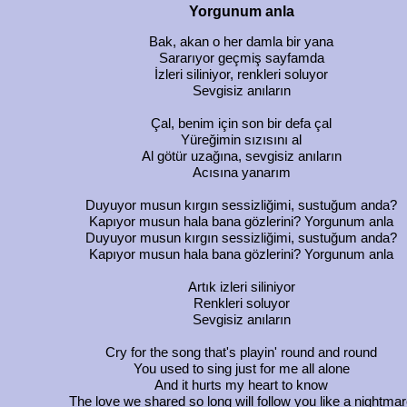
Yorgunum anla
Bak, akan o her damla bir yana
Sararıyor geçmiş sayfamda
İzleri siliniyor, renkleri soluyor
Sevgisiz anıların
Çal, benim için son bir defa çal
Yüreğimin sızısını al
Al götür uzağına, sevgisiz anıların
Acısına yanarım
Duyuyor musun kırgın sessizliğimi, sustuğum anda?
Kapıyor musun hala bana gözlerini? Yorgunum anla
Duyuyor musun kırgın sessizliğimi, sustuğum anda?
Kapıyor musun hala bana gözlerini? Yorgunum anla
Artık izleri siliniyor
Renkleri soluyor
Sevgisiz anıların
Cry for the song that's playin' round and round
You used to sing just for me all alone
And it hurts my heart to know
The love we shared so long will follow you like a nightma