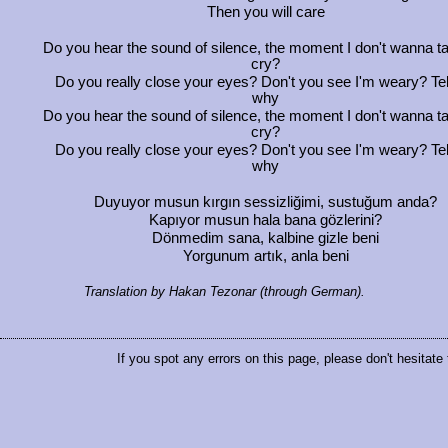
Then you will care
Do you hear the sound of silence, the moment I don't wanna t
cry?
Do you really close your eyes? Don't you see I'm weary? Te
why
Do you hear the sound of silence, the moment I don't wanna t
cry?
Do you really close your eyes? Don't you see I'm weary? Te
why
Duyuyor musun kırgın sessizliğimi, sustuğum anda?
Kapıyor musun hala bana gözlerini?
Dönmedim sana, kalbine gizle beni
Yorgunum artık, anla beni
Translation by Hakan Tezonar (through German).
If you spot any errors on this page, please don't hesitate