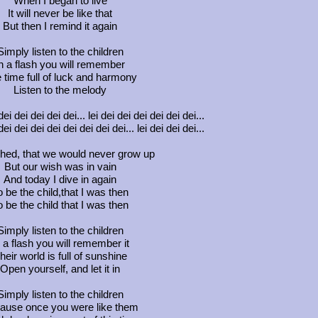
When I began to live
It will never be like that
But then I remind it again
Simply listen to the children
n a flash you will remember
 time full of luck and harmony
Listen to the melody
ei dei dei dei dei... lei dei dei dei dei dei dei...
ei dei dei dei dei dei dei dei... lei dei dei dei...
hed, that we would never grow up
But our wish was in vain
And today I dive in again
o be the child,that I was then
o be the child that I was then
Simply listen to the children
n a flash you will remember it
heir world is full of sunshine
Open yourself, and let it in
Simply listen to the children
ause once you were like them