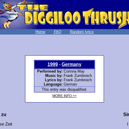
Home
FAQ
Random lyrics
1999
-
Germany
Performed by:
Corinna May
Music by:
Frank Zumbroich
Lyrics by:
Frank Zumbroich
Language:
German
This entry was disqualified.
MORE INFO >>
 zu
Si
se Zeit
I