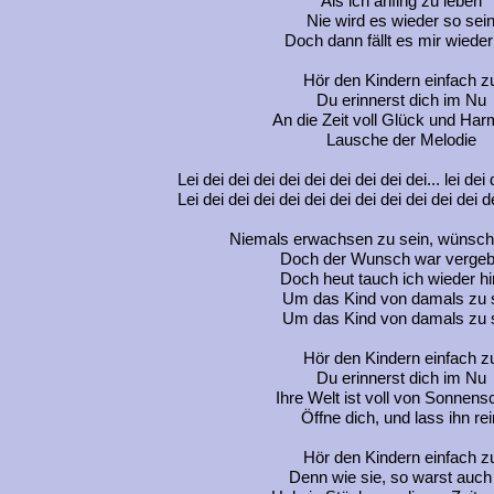
Als ich anfing zu leben
Nie wird es wieder so sei
Doch dann fällt es mir wieder
Hör den Kindern einfach z
Du erinnerst dich im Nu
An die Zeit voll Glück und Har
Lausche der Melodie
Lei dei dei dei dei dei dei dei dei dei... lei dei 
Lei dei dei dei dei dei dei dei dei dei dei dei dei
Niemals erwachsen zu sein, wünsch
Doch der Wunsch war verge
Doch heut tauch ich wieder hi
Um das Kind von damals zu 
Um das Kind von damals zu 
Hör den Kindern einfach z
Du erinnerst dich im Nu
Ihre Welt ist voll von Sonnens
Öffne dich, und lass ihn rei
Hör den Kindern einfach z
Denn wie sie, so warst auch