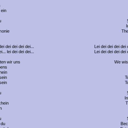
n
 ein
u
I
monie
The
dei dei dei dei dei...
Lei dei dei dei dei d
... lei dei dei dei...
Lei dei dei dei dei d
ten wir uns
We wis
bens
nein
sein
T
sein
T
u
I
chein
T
n
u
 du
Bec