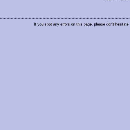
If you spot any errors on this page, please don't hesitate