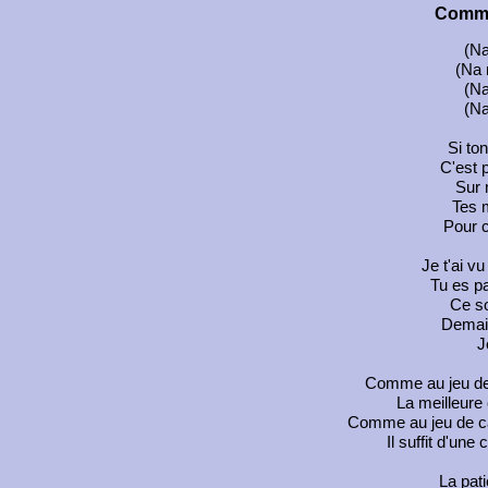
Comme
(Na
(Na 
(Na
(Na
Si to
C'est 
Sur 
Tes m
Pour 
Je t'ai v
Tu es pa
Ce so
Demain
J
Comme au jeu de 
La meilleure 
Comme au jeu de ca
Il suffit d'une
La pat