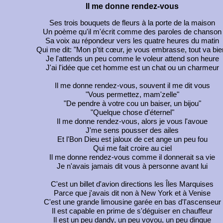
Il me donne rendez-vous
Ses trois bouquets de fleurs à la porte de la maison
Un poème qu'il m'écrit comme des paroles de chanson
Sa voix au répondeur vers les quatre heures du matin
Qui me dit: "Mon p'tit cœur, je vous embrasse, tout va bie
Je l'attends un peu comme le voleur attend son heure
J'ai l'idée que cet homme est un chat ou un charmeur
Il me donne rendez-vous, souvent il me dit vous
"Vous permettez, mam'zelle"
"De pendre à votre cou un baiser, un bijou"
"Quelque chose d'éternel"
Il me donne rendez-vous, alors je vous l'avoue
J'me sens pousser des ailes
Et l'Bon Dieu est jaloux de cet ange un peu fou
Qui me fait croire au ciel
Il me donne rendez-vous comme il donnerait sa vie
Je n'avais jamais dit vous à personne avant lui
C'est un billet d'avion directions les Îles Marquises
Parce que j'avais dit non à New York et à Venise
C'est une grande limousine garée en bas d'l'ascenseur
Il est capable en prime de s'déguiser en chauffeur
Il est un peu dandy, un peu voyou, un peu dingue