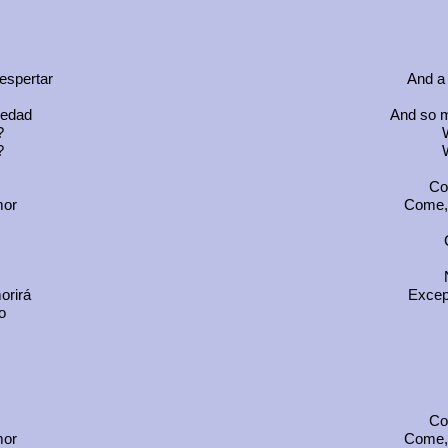
espertar
And a
ledad
And so m
?
?
Co
mor
Come, 
orirá
Except
o
Co
mor
Come, 