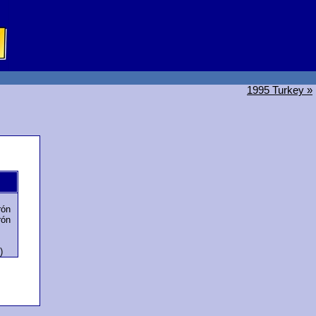
1995 Turkey »
rón
rón
)