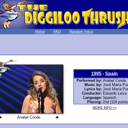
Home
FAQ
Random lyrics
1995
-
Spain
Performed by:
Anabel Conde
Music by:
José María Pu
Lyrics by:
José María Pu
Conductor:
Eduardo Leiva
Language:
Spanish
Placing:
2nd (119 points
MORE INFO >>
Anabel Conde