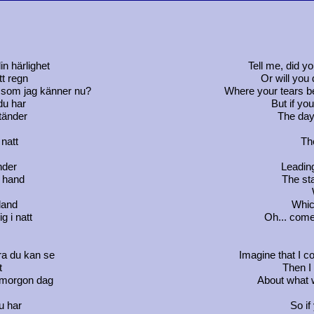
in härlighet
Tell me, did y
tt regn
Or will you
t som jag känner nu?
Where your tears be
du har
But if yo
tänder
The day 
natt
Th
nder
Leadin
 hand
The sta
land
Whic
g i natt
Oh... come
ra du kan se
Imagine that I co
t
Then I 
 morgon dag
About what w
u har
So if