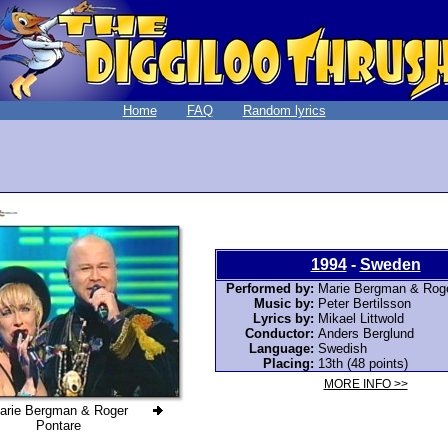
Home
FAQ
Random lyrics
1994
-
Sweden
Performed by:
Marie Bergman & Roge
Music by:
Peter Bertilsson
Lyrics by:
Mikael Littwold
Conductor:
Anders Berglund
Language:
Swedish
Placing:
13th (48 points)
MORE INFO >>
arie Bergman & Roger
Pontare