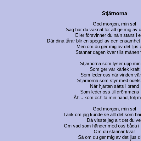
Stjärnorna
God morgon, min sol
Säg har du vaknat för att ge mig av d
Eller försvinner du nå'n stans i e
Där dina tårar blir en spegel av den ensamhe
Men om du ger mig av det ljus 
Stannar dagen kvar tills månen 
Stjärnorna som lyser upp min 
Som ger vår kärlek kraft
Som leder oss när vinden vä
Stjärnorna som styr med ödets
När hjärtan sätts i brand
Som leder oss till drömmens 
Åh... kom och ta min hand, följ mi
God morgon, min sol
Tänk om jag kunde se allt det som ba
Då visste jag allt det du ve
Om vad som händer med oss båda i
Om du stannar kvar
Så om du ger mig av det ljus d