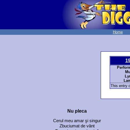
Home
1
Perfor
Mu
Lyr
Lan
This entry d
Nu pleca
Cerul meu amar şi singur
Zbuciumat de vânt