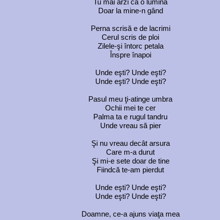
Tu mai arzi ca o lumină
Doar la mine-n gând
Perna scrisă e de lacrimi
Cerul scris de ploi
Zilele-şi întorc petala
Înspre înapoi
Unde eşti? Unde eşti?
Unde eşti? Unde eşti?
Pasul meu ţi-atinge umbra
Ochii mei te cer
Palma ta e rugul tandru
Unde vreau să pier
Şi nu vreau decât arsura
Care m-a durut
Şi mi-e sete doar de tine
Fiindcă te-am pierdut
Unde eşti? Unde eşti?
Unde eşti? Unde eşti?
Doamne, ce-a ajuns viaţa mea