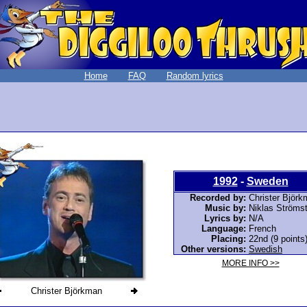
Home
FAQ
Random lyrics
1992
-
Sweden
Recorded by:
Christer Björ
Music by:
Niklas Ströms
Lyrics by:
N/A
Language:
French
Placing:
22nd (9 points
Other versions:
Swedish
MORE INFO >>
Christer Björkman