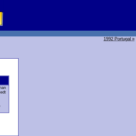
1992 Portugal »
kman
tedt
)