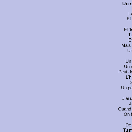
Un s
L
Et
Flir
Tu
Et
Mais
U
Un 
Un 
Peut d
L'h
S
Un pe
J'ai 
J
Quand u
On f
De
Tu m