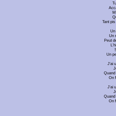
Tu
Acca
Ma
Qu
Tant pis
Un 
Un 
Peut d
L'h
S
Un pe
J'ai 
J
Quand u
On f
J'ai 
J
Quand u
On f