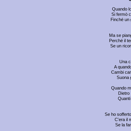
Quando lo 
Si fermò c
Finché un 
Ma se pian
Perché il t
Se un ricor
Una ca
A quando 
Cambi can
Suona gi
Quando me
Dietro
Quanti 
Se ho soffert
C'era il 
Se la fa