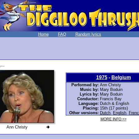
Home
FAQ
Random lyrics
1975
-
Belgium
Performed by:
Ann Christy
Music by:
Mary Boduin
Lyrics by:
Mary Boduin
Conductor:
Francis Bay
Language:
Dutch & English
Placing:
15th (17 points)
Other versions:
Dutch
,
English
,
Frenc
MORE INFO >>
Ann Christy