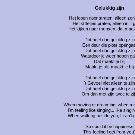
Gelukkig zijn
Het lopen door straten, alleen zon
Het stilletjes praten, alleen in 't
Het kijken naar mensen, dat maakt
Dat heet dan gelukkig zijn
Een deur die plots opengaa
Dat heet dan gelukkig zijn
Waardoor je weer hopen ga
Dat maakt je blij
Maakt je blij, maakt je blij
Dat heet dan gelukkig zijn
't Gevoel niet alleen te zijn
Dat heet dan gelukkig zijn
Om dan met zijn twee te zi
When moving or dreaming, when run
I'm feeling like singing... like sing
When walking beside you, I can't 
So could it be happiness
This feeling I get from you