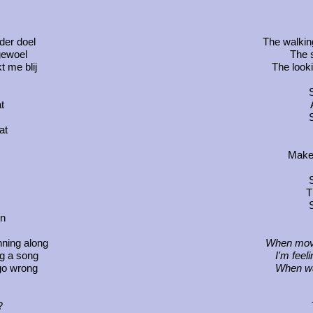
der doel
The walking
 gewoel
The s
 me blij
The look
S
t
S
at
Make
S
T
S
jn
ning along
When movi
ing a song
I'm feeli
go wrong
When wa
?