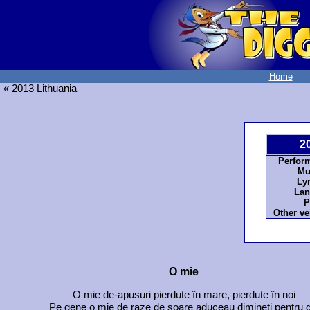
Home
« 2013 Lithuania
2
Perfor
Mu
Lyr
Lan
P
Other ve
O mie
O mie de-apusuri pierdute în mare, pierdute în noi
Pe gene o mie de raze de soare aduceau dimineți pentru d