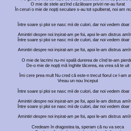
O mie de stele arzînd căzătoare priviri ne-au furat
În ceruri o mie de nopți seculare s-au tot spulberat, noi am re
Între soare și ploi se nasc mii de culori, dar noi vedem doar 
Amintiri despre noi inșirat-am pe foi, apoi le-am distrus amî
Între soare și ploi se nasc mii de culori, dar noi vedem doar 
Amintiri despre noi inșirat-am pe foi, apoi le-am distrus amî
O mie de lacrimi nu-mi spală durerea de cînd te-am pierd
De-o mie de nopți mă înghite tăcerea, ea vrea să te uit
Îmi cere prea mult Nu cred că este-n trecut fiorul ce l-am a
Vreau un nou început
Între soare și ploi se nasc mii de culori, dar noi vedem doar 
Amintiri despre noi inșirat-am pe foi, apoi le-am distrus amî
Între soare și ploi se nasc mii de culori, dar noi vedem doar 
Amintiri despre noi inșirat-am pe foi, apoi le-am distrus amî
Credeam în dragostea ta, speram că nu va seca