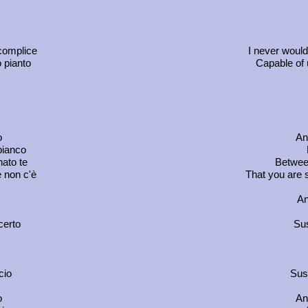
complice
I never woul
 pianto
Capable of 
o
An
bianco
ato te
Between
e non c'è
That you are 
An
certo
Sus
cio
Susp
o
An