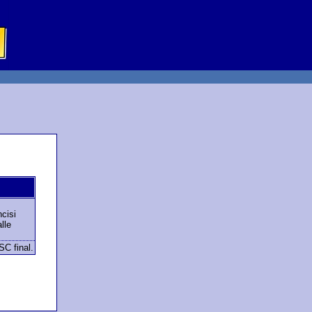
cisi
lle
SC final.