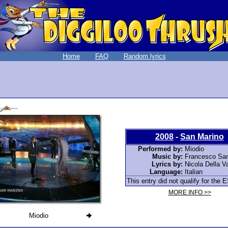
Home
FAQ
Random lyrics
2008
-
San Marino
Performed by:
Miodio
Music by:
Francesco San
Lyrics by:
Nicola Della Va
Language:
Italian
This entry did not qualify for the E
MORE INFO >>
Miodio