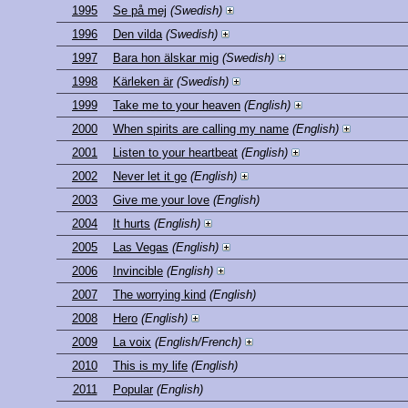
1995
Se på mej
(Swedish)
1996
Den vilda
(Swedish)
1997
Bara hon älskar mig
(Swedish)
1998
Kärleken är
(Swedish)
1999
Take me to your heaven
(English)
2000
When spirits are calling my name
(English)
2001
Listen to your heartbeat
(English)
2002
Never let it go
(English)
2003
Give me your love
(English)
2004
It hurts
(English)
2005
Las Vegas
(English)
2006
Invincible
(English)
2007
The worrying kind
(English)
2008
Hero
(English)
2009
La voix
(English/French)
2010
This is my life
(English)
2011
Popular
(English)