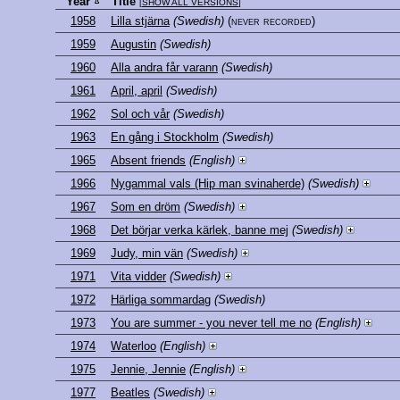
Year
Title
[
SHOW ALL VERSIONS
]
1958
Lilla stjärna
(Swedish)
(never recorded)
1959
Augustin
(Swedish)
1960
Alla andra får varann
(Swedish)
1961
April, april
(Swedish)
1962
Sol och vår
(Swedish)
1963
En gång i Stockholm
(Swedish)
1965
Absent friends
(English)
1966
Nygammal vals (Hip man svinaherde)
(Swedish)
1967
Som en dröm
(Swedish)
1968
Det börjar verka kärlek, banne mej
(Swedish)
1969
Judy, min vän
(Swedish)
1971
Vita vidder
(Swedish)
1972
Härliga sommardag
(Swedish)
1973
You are summer - you never tell me no
(English)
1974
Waterloo
(English)
1975
Jennie, Jennie
(English)
1977
Beatles
(Swedish)