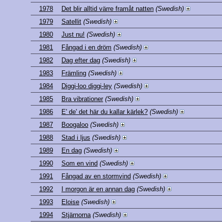
1978
Det blir alltid värre framåt natten
(Swedish)
1979
Satellit
(Swedish)
1980
Just nu!
(Swedish)
1981
Fångad i en dröm
(Swedish)
1982
Dag efter dag
(Swedish)
1983
Främling
(Swedish)
1984
Diggi-loo diggi-ley
(Swedish)
1985
Bra vibrationer
(Swedish)
1986
E' de' det här du kallar kärlek?
(Swedish)
1987
Boogaloo
(Swedish)
1988
Stad i ljus
(Swedish)
1989
En dag
(Swedish)
1990
Som en vind
(Swedish)
1991
Fångad av en stormvind
(Swedish)
1992
I morgon är en annan dag
(Swedish)
1993
Eloise
(Swedish)
1994
Stjärnorna
(Swedish)