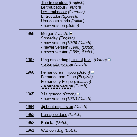
The troubadour
(English)
Le troubadour
(French)
Der troubadour
(German)
El trovador
(Spanish)
Una canta storia
(Italian)
• new version
(Dutch)
1968
Morgen
(Dutch)
Someday
(English)
• new version
(1978)
(Dutch)
• newer version
(1988)
(Dutch)
• newer version
(1995)
(Dutch)
1967
Ring-dinge-ding
[
studio
] [
live
]
(Dutch)
• alternate version
(Dutch)
1966
Fernando en Filippo
(Dutch)
Fernando and Filipo
(English)
Fernando y Felipe
(Spanish)
• alternate version
(Dutch)
1965
't Is genoeg
(Dutch)
• new version
(1967)
(Dutch)
1964
Jij bent mijn leven
(Dutch)
1963
Een speeldoos
(Dutch)
1962
Katinka
(Dutch)
1961
Wat een dag
(Dutch)