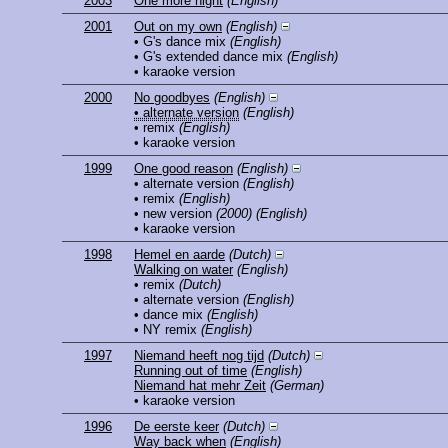
2003
One more night
(English)
2001
Out on my own
(English)
• G's dance mix
(English)
• G's extended dance mix
(English)
• karaoke version
2000
No goodbyes
(English)
• alternate version
(English)
• remix
(English)
• karaoke version
1999
One good reason
(English)
• alternate version
(English)
• remix
(English)
• new version
(2000)
(English)
• karaoke version
1998
Hemel en aarde
(Dutch)
Walking on water
(English)
• remix
(Dutch)
• alternate version
(English)
• dance mix
(English)
• NY remix
(English)
1997
Niemand heeft nog tijd
(Dutch)
Running out of time
(English)
Niemand hat mehr Zeit
(German)
• karaoke version
1996
De eerste keer
(Dutch)
Way back when
(English)