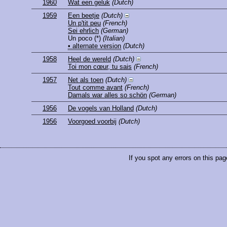
1960
Wat een geluk
(Dutch)
1959
Een beetje
(Dutch)
Un p'tit peu
(French)
Sei ehrlich
(German)
Un poco
(*)
(Italian)
• alternate version
(Dutch)
1958
Heel de wereld
(Dutch)
Toi mon cœur, tu sais
(French)
1957
Net als toen
(Dutch)
Tout comme avant
(French)
Damals war alles so schön
(German)
1956
De vogels van Holland
(Dutch)
1956
Voorgoed voorbij
(Dutch)
If you spot any errors on this pag