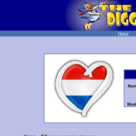
Home
Numb
Most