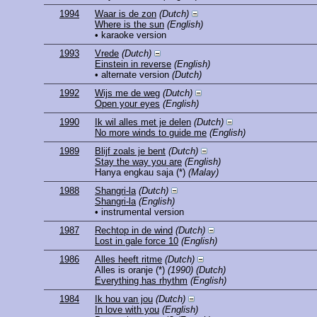
1994
Waar is de zon
(Dutch)
Where is the sun
(English)
• karaoke version
1993
Vrede
(Dutch)
Einstein in reverse
(English)
• alternate version
(Dutch)
1992
Wijs me de weg
(Dutch)
Open your eyes
(English)
1990
Ik wil alles met je delen
(Dutch)
No more winds to guide me
(English)
1989
Blijf zoals je bent
(Dutch)
Stay the way you are
(English)
Hanya engkau saja
(*)
(Malay)
1988
Shangri-la
(Dutch)
Shangri-la
(English)
• instrumental version
1987
Rechtop in de wind
(Dutch)
Lost in gale force 10
(English)
1986
Alles heeft ritme
(Dutch)
Alles is oranje
(*)
(1990)
(Dutch)
Everything has rhythm
(English)
1984
Ik hou van jou
(Dutch)
In love with you
(English)