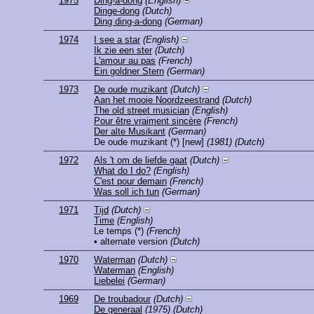
1975
Ding-a-dong
(English)
Dinge-dong
(Dutch)
Ding ding-a-dong
(German)
1974
I see a star
(English)
Ik zie een ster
(Dutch)
L'amour au pas
(French)
Ein goldner Stern
(German)
1973
De oude muzikant
(Dutch)
Aan het mooie Noordzeestrand
(Dutch)
The old street musician
(English)
Pour être vraiment sincère
(French)
Der alte Musikant
(German)
De oude muzikant
(*) [new]
(1981)
(Dutch)
1972
Als 't om de liefde gaat
(Dutch)
What do I do?
(English)
C'est pour demain
(French)
Was soll ich tun
(German)
1971
Tijd
(Dutch)
Time
(English)
Le temps
(*)
(French)
• alternate version
(Dutch)
1970
Waterman
(Dutch)
Waterman
(English)
Liebelei
(German)
1969
De troubadour
(Dutch)
De generaal
(1975)
(Dutch)