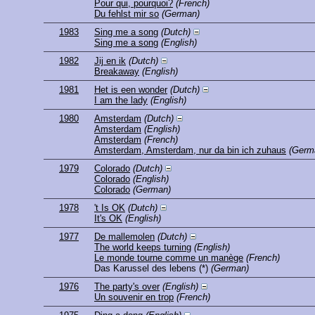
Pour qui, pourquoi?
(French)
Du fehlst mir so
(German)
1983
Sing me a song
(Dutch)
Sing me a song
(English)
1982
Jij en ik
(Dutch)
Breakaway
(English)
1981
Het is een wonder
(Dutch)
I am the lady
(English)
1980
Amsterdam
(Dutch)
Amsterdam
(English)
Amsterdam
(French)
Amsterdam, Amsterdam, nur da bin ich zuhaus
(Germ
1979
Colorado
(Dutch)
Colorado
(English)
Colorado
(German)
1978
't Is OK
(Dutch)
It's OK
(English)
1977
De mallemolen
(Dutch)
The world keeps turning
(English)
Le monde tourne comme un manège
(French)
Das Karussel des lebens
(*)
(German)
1976
The party's over
(English)
Un souvenir en trop
(French)