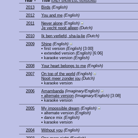
Year
Title
[
ONLY SHOW ESC VERSIONS
]
2013
Birds
(English)
2012
You and me
(English)
2011
Never alone
(English)
Je vecht nooit alleen
(Dutch)
2010
Ik ben verliefd, sha-la-lie
(Dutch)
2009
Shine
(English)
• first version
(English)
[3:00]
• extended version
(English)
[6:06]
• karaoke version
(English)
2008
Your heart belongs to me
(English)
2007
On top of the world
(English)
Nooit meer zonder jou
(Dutch)
• karaoke version
2006
Amambanda
(Imaginary/English)
• alternate version
(Imaginary/English)
[3:08]
• karaoke version
2005
My impossible dream
(English)
• alternate version
(English)
• dance mix
(English)
• karaoke version
2004
Without you
(English)