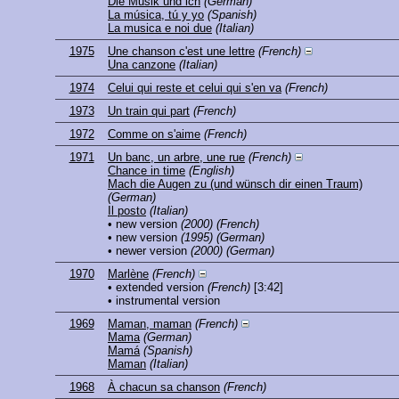
Die Musik und ich
(German)
La música, tú y yo
(Spanish)
La musica e noi due
(Italian)
1975
Une chanson c'est une lettre
(French)
Una canzone
(Italian)
1974
Celui qui reste et celui qui s'en va
(French)
1973
Un train qui part
(French)
1972
Comme on s'aime
(French)
1971
Un banc, un arbre, une rue
(French)
Chance in time
(English)
Mach die Augen zu (und wünsch dir einen Traum)
(German)
Il posto
(Italian)
• new version
(2000)
(French)
• new version
(1995)
(German)
• newer version
(2000)
(German)
1970
Marlène
(French)
• extended version
(French)
[3:42]
• instrumental version
1969
Maman, maman
(French)
Mama
(German)
Mamá
(Spanish)
Maman
(Italian)
1968
À chacun sa chanson
(French)