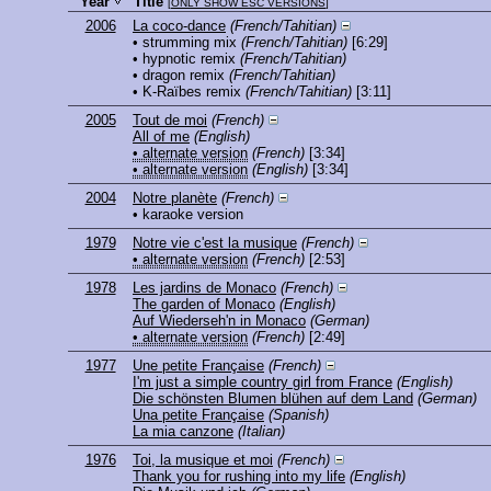
Year
Title
[
ONLY SHOW ESC VERSIONS
]
2006
La coco-dance
(French/Tahitian)
• strumming mix
(French/Tahitian)
[6:29]
• hypnotic remix
(French/Tahitian)
• dragon remix
(French/Tahitian)
• K-Raïbes remix
(French/Tahitian)
[3:11]
2005
Tout de moi
(French)
All of me
(English)
• alternate version
(French)
[3:34]
• alternate version
(English)
[3:34]
2004
Notre planète
(French)
• karaoke version
1979
Notre vie c'est la musique
(French)
• alternate version
(French)
[2:53]
1978
Les jardins de Monaco
(French)
The garden of Monaco
(English)
Auf Wiederseh'n in Monaco
(German)
• alternate version
(French)
[2:49]
1977
Une petite Française
(French)
I'm just a simple country girl from France
(English)
Die schönsten Blumen blühen auf dem Land
(German)
Una petite Française
(Spanish)
La mia canzone
(Italian)
1976
Toi, la musique et moi
(French)
Thank you for rushing into my life
(English)