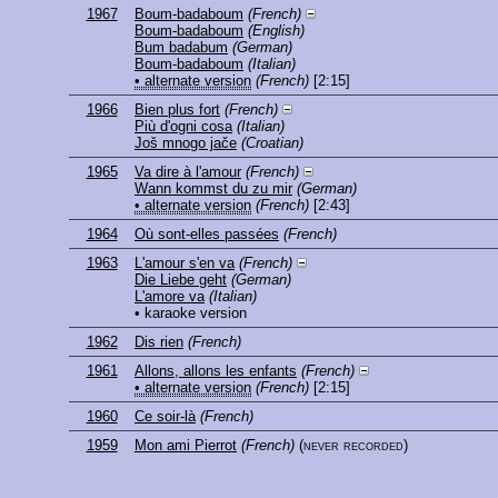
1967
Boum-badaboum
(French)
Boum-badaboum
(English)
Bum badabum
(German)
Boum-badaboum
(Italian)
• alternate version
(French)
[2:15]
1966
Bien plus fort
(French)
Più d'ogni cosa
(Italian)
Još mnogo jače
(Croatian)
1965
Va dire à l'amour
(French)
Wann kommst du zu mir
(German)
• alternate version
(French)
[2:43]
1964
Où sont-elles passées
(French)
1963
L'amour s'en va
(French)
Die Liebe geht
(German)
L'amore va
(Italian)
• karaoke version
1962
Dis rien
(French)
1961
Allons, allons les enfants
(French)
• alternate version
(French)
[2:15]
1960
Ce soir-là
(French)
1959
Mon ami Pierrot
(French)
(never recorded)