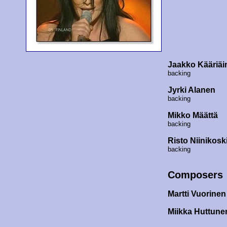
Jaakko Kääriäi
backing
Jyrki Alanen
backing
Mikko Määttä
backing
Risto Niinikosk
backing
Composers
Martti Vuorinen
Miikka Huttune