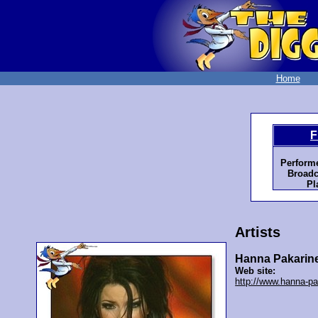
Home
F
Perform
Broadc
Pl
Artists
Hanna Pakarin
Web site:
http://www.hanna-p