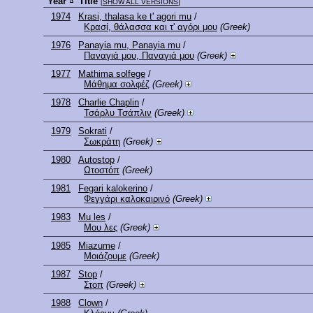
Year
Title
[
SHOW ALL VERSIONS
]
1974
Krasi, thalasa ke t' agori mu
/
Κρασί, θάλασσα και τ' αγόρι μου
(Greek)
1976
Panayia mu, Panayia mu
/
Παναγιά μου, Παναγιά μου
(Greek)
1977
Mathima solfege
/
Μάθημα σολφέζ
(Greek)
1978
Charlie Chaplin
/
Τσάρλυ Τσάπλιν
(Greek)
1979
Sokrati
/
Σωκράτη
(Greek)
1980
Autostop
/
Ωτοστόπ
(Greek)
1981
Fegari kalokerino
/
Φεγγάρι καλοκαιρινό
(Greek)
1983
Mu les
/
Μου λες
(Greek)
1985
Miazume
/
Μοιάζουμε
(Greek)
1987
Stop
/
Στοπ
(Greek)
1988
Clown
/