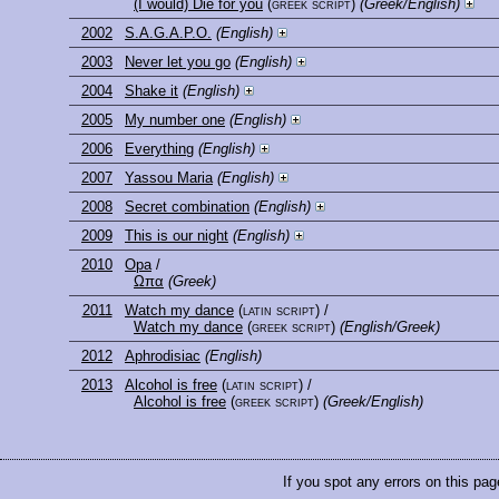
(I would) Die for you
(greek script)
(Greek/English)
2002
S.A.G.A.P.O.
(English)
2003
Never let you go
(English)
2004
Shake it
(English)
2005
My number one
(English)
2006
Everything
(English)
2007
Yassou Maria
(English)
2008
Secret combination
(English)
2009
This is our night
(English)
2010
Opa
/
Ωπα
(Greek)
2011
Watch my dance
(latin script)
/
Watch my dance
(greek script)
(English/Greek)
2012
Aphrodisiac
(English)
2013
Alcohol is free
(latin script)
/
Alcohol is free
(greek script)
(Greek/English)
If you spot any errors on this pag