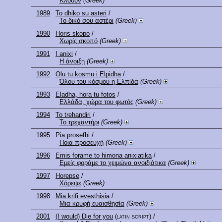
Κλόουν
(Greek)
1989
To dhiko su asteri
/
Το δικό σου αστέρι
(Greek)
1990
Horis skopo
/
Χωρίς σκοπό
(Greek)
1991
I anixi
/
Η άνοιξη
(Greek)
1992
Olu tu kosmu i Elpidha
/
Όλου του κόσμου η Ελπίδα
(Greek)
1993
Eladha, hora tu fotos
/
Ελλάδα, χώρα του φωτός
(Greek)
1994
To trehandiri
/
Το τρεχαντήρι
(Greek)
1995
Pia prosefhi
/
Ποια προσευχή
(Greek)
1996
Emis forame to himona anixiatika
/
Εμείς φοράμε το χειμώνα ανοιξιάτικα
(Greek)
1997
Horepse
/
Χόρεψε
(Greek)
1998
Mia krifi evesthisia
/
Μια κρυφή ευαισθησία
(Greek)
2001
(I would) Die for you
(latin script)
/