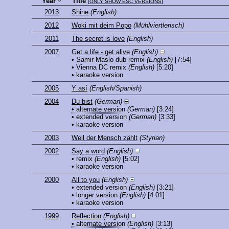
Year
Title
[
ONLY SHOW ESC VERSIONS
]
2013
Shine
(English)
2012
Woki mit deim Popo
(Mühlviertlerisch)
2011
The secret is love
(English)
2007
Get a life - get alive
(English)
• Samir Maslo dub remix
(English)
[7:54]
• Vienna DC remix
(English)
[5:20]
• karaoke version
2005
Y así
(English/Spanish)
2004
Du bist
(German)
• alternate version
(German)
[3:24]
• extended version
(German)
[3:33]
• karaoke version
2003
Weil der Mensch zählt
(Styrian)
2002
Say a word
(English)
• remix
(English)
[5:02]
• karaoke version
2000
All to you
(English)
• extended version
(English)
[3:21]
• longer version
(English)
[4:01]
• karaoke version
1999
Reflection
(English)
• alternate version
(English)
[3:13]