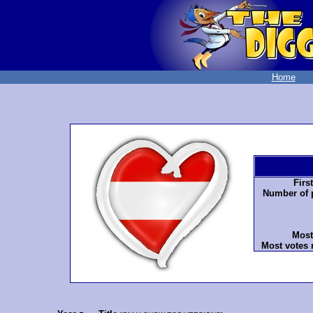
Home
Firs
Number of p
Most
Most votes 