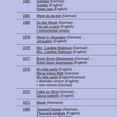
1982
Sonntag
(German)
Sunday
(English)
Honey bee
(English)
1981
Wenn du da bist
(German)
1980
Du bist Musik
(German)
You are a song
(English)
• instrumental version
1979
Heute in Jerusalem
(German)
Jerusalem
(English)
1978
Mrs. Caroline Robinson
(German)
Mrs. Caroline Robinson
(English)
1977
Boom Boom Boomerang
(German)
Boom boom boomerang
(English)
1976
My little world
(English)
Meine kleine Welt
(German)
My little world
(English/German)
• alternate version
(English)
• new version
(German)
1972
Falter im Wind
(German)
Dance butterfly
(English)
1971
Musik
(Viennese)
1968
Tausend Fenster
(German)
Thousand windows
(English)