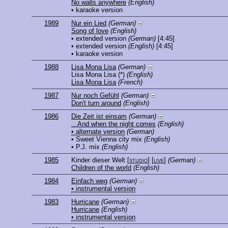
No walls anywhere
(English)
• karaoke version
1989
Nur ein Lied
(German)
Song of love
(English)
• extended version
(German)
[4:45]
• extended version
(English)
[4:45]
• karaoke version
1988
Lisa Mona Lisa
(German)
Lisa Mona Lisa
(*)
(English)
Lisa Mona Lisa
(French)
1987
Nur noch Gefühl
(German)
Don't turn around
(English)
1986
Die Zeit ist einsam
(German)
...And when the night comes
(English)
• alternate version
(German)
• Sweet Vienna city mix
(English)
• P.J. mix
(English)
1985
Kinder dieser Welt
[
studio
] [
live
]
(German)
Children of the world
(English)
1984
Einfach weg
(German)
• instrumental version
1983
Hurricane
(German)
Hurricane
(English)
• instrumental version