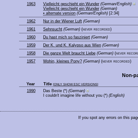
1963
Vielleicht geschieht ein Wunder
(German/English)
Vielleicht geschieht ein Wunder
(German)
• alternate version
(German/English)
[2:34]
1962
Nur in der Wiener Luft
(German)
1961
Sehnsucht
(German)
(never recorded)
1960
Du hast mich so fasziniert
(German)
1959
Der K. und K. Kalypso aus Wien
(German)
1958
Die ganze Welt braucht Liebe
(German)
(never recor
1957
Wohin, kleines Pony?
(German)
(never recorded)
Non-pa
Year
Title
[
ONLY SHOW ESC VERSIONS
]
1990
Das Beste
(*)
(German)
I couldn't imagine life without you
(*)
(English)
If you spot any errors on this pag