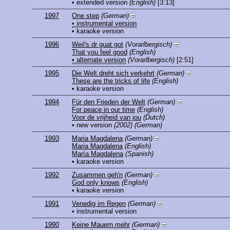
• extended version
(English)
[3:13]
1997
One step
(German)
• instrumental version
• karaoke version
1996
Weil's dr guat got
(Vorarlbergisch)
That you feel good
(English)
• alternate version
(Vorarlbergisch)
[2:51]
1995
Die Welt dreht sich verkehrt
(German)
These are the tricks of life
(English)
• karaoke version
1994
Für den Frieden der Welt
(German)
For peace in our time
(English)
Voor de vrijheid van jou
(Dutch)
• new version
(2002)
(German)
1993
Maria Magdalena
(German)
Maria Magdalena
(English)
María Magdalena
(Spanish)
• karaoke version
1992
Zusammen geh'n
(German)
God only knows
(English)
• karaoke version
1991
Venedig im Regen
(German)
• instrumental version
1990
Keine Mauern mehr
(German)