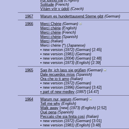
For loving me
(English)
Solitude
(French)
Vítám vítr v údolí
(Czech)
1967
Warum es hunderttausend Sterne gibt
(German)
1966
Merci Chérie
(German)
Merci chérie
(English)
Merci chérie
(French)
Merci chérie
(Spanish)
Merci
(Italian)
Merci chérie
(*)
(Japanese)
• new version
(1972)
(German)
[2:45]
• new version
(1981)
(German)
• new version
(2004)
(German)
[2:48]
• new version
(1973)
(English)
[2:39]
1965
Sag ihr, ich lass sie grüßen
(German)
Dale recuerdos míos
(Spanish)
Ora che io ti amo
(Italian)
• new version
(1972)
(German)
• new version
(1996)
(German)
[3:42]
• part of new medley
(1997)
[14:47]
1964
Warum nur, warum
(German)
Tell me why
(English)
Walk away
[new]
(1973)
(English)
[2:52]
Qué pena
(Spanish)
Peccato che sia finita così
(Italian)
• new version
(1972)
(German)
[3:01]
• new version
(1981)
(English)
[3:48]