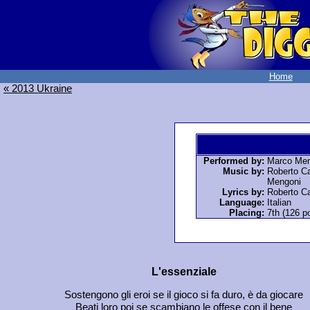
Home
« 2013 Ukraine
Performed by:
Marco Men
Music by:
Roberto Ca
Mengoni
Lyrics by:
Roberto Ca
Language:
Italian
Placing:
7th (126 po
L'essenziale
Sostengono gli eroi se il gioco si fa duro, è da giocare
Beati loro poi se scambiano le offese con il bene