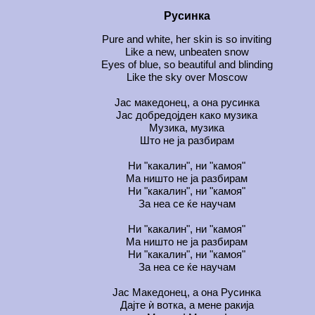
Русинка
Pure and white, her skin is so inviting
Like a new, unbeaten snow
Eyes of blue, so beautiful and blinding
Like the sky over Moscow
Јас македонец, а она русинка
Јас добредојден како музика
Музика, музика
Што не ја разбирам
Ни "какалин", ни "камоя"
Ма ништо не ја разбирам
Ни "какалин", ни "камоя"
За неа се ќе научам
Ни "какалин", ни "камоя"
Ма ништо не ја разбирам
Ни "какалин", ни "камоя"
За неа се ќе научам
Јас Македонец, а она Русинка
Дајте ѝ вотка, а мене ракија