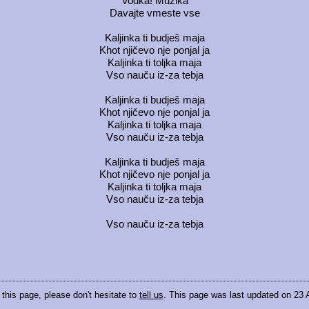
Vodka! Muzika
Davajte vmeste vse
Kaljinka ti budješ maja
Khot njičevo nje ponjal ja
Kaljinka ti toljka maja
Vso nauču iz-za tebja
Kaljinka ti budješ maja
Khot njičevo nje ponjal ja
Kaljinka ti toljka maja
Vso nauču iz-za tebja
Kaljinka ti budješ maja
Khot njičevo nje ponjal ja
Kaljinka ti toljka maja
Vso nauču iz-za tebja
Vso nauču iz-za tebja
 this page, please don't hesitate to
tell us
. This page was last updated on 23 A