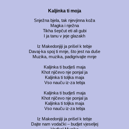
Kaljinka ti moja
Snježna bjela, tak njevjinna koža
Magka i nježna
Tikha šepčut eti ali gubi
I ja tanu v jeje glazakh
Iz Makedonjiji ja prišel k tebje
Davaj-ka spoj ti mnje, što jest na duše
Muzika, muzika, padigrivajte mnje
Kaljinka ti budješ maja
Khot njičevo nje ponjal ja
Kaljinka ti toljka maja
Vso nauču iz-za tebja
Kaljinka ti budješ maja
Khot njičevo nje ponjal ja
Kaljinka ti toljka maja
Vso nauču iz-za tebja
Iz Makedonjiji ja prišel k tebje
Dajte nam vodački – budjet vjeseljej