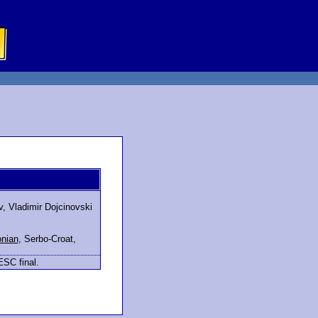
, Vladimir Dojcinovski
nian
,
Serbo-Croat
,
ESC final.