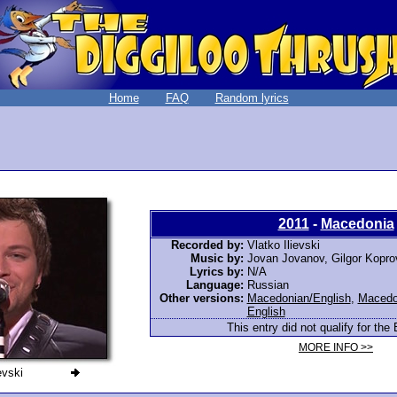
Home
FAQ
Random lyrics
2011
-
Macedonia
Recorded by:
Vlatko Ilievski
Music by:
Jovan Jovanov, Gilgor Koprov
Lyrics by:
N/A
Language:
Russian
Other versions:
Macedonian/English
,
Macedo
English
This entry did not qualify for the 
MORE INFO >>
evski