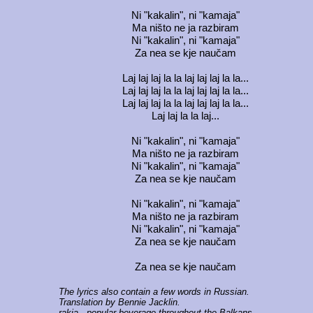
Ni "kakalin", ni "kamaja"
Ma ništo ne ja razbiram
Ni "kakalin", ni "kamaja"
Za nea se kje naučam
Laj laj laj la la laj laj laj la la...
Laj laj laj la la laj laj laj la la...
Laj laj laj la la laj laj laj la la...
Laj laj la la laj...
Ni "kakalin", ni "kamaja"
Ma ništo ne ja razbiram
Ni "kakalin", ni "kamaja"
Za nea se kje naučam
Ni "kakalin", ni "kamaja"
Ma ništo ne ja razbiram
Ni "kakalin", ni "kamaja"
Za nea se kje naučam
Za nea se kje naučam
The lyrics also contain a few words in Russian.
Translation by Bennie Jacklin.
rakia
- popular beverage throughout the Balkans.