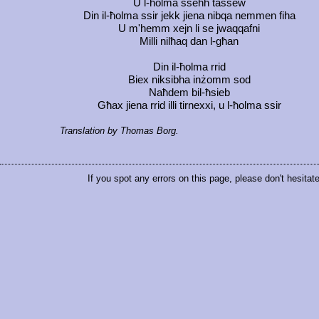
U l-ħolma sseħħ tassew
Din il-ħolma ssir jekk jiena nibqa nemmen fiha
U m'hemm xejn li se jwaqqafni
Milli nilħaq dan l-għan
Din il-ħolma rrid
Biex niksibha inżomm sod
Naħdem bil-ħsieb
Għax jiena rrid illi tirnexxi, u l-ħolma ssir
Translation by Thomas Borg.
If you spot any errors on this page, please don't hesitat