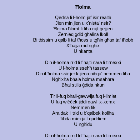
Ħolma
Qedna li l-ħolm jaf isir realtà
Jien min jien u x'nista' nsir?
Ħolma ħlomt li fiha rajt ġejjien
Żernieq ġdid għalina lkoll
Bi tbissim u qalb li taf tħoss u tgħin għax taf tħobb
X'ħajja rrid ngħix
U nkanta
Din il-ħolma rrid li f'ħajti nara li tirnexxi
U l-ħolma sseħħ tassew
Din il-ħolma ssir jekk jiena nibqa' nemmen fiha
Ngħixha bħala ħolma msaħħra
Bħal stilla ġdida nkun
Tir il-fuq bħall-gawwija fuq l-ilmiet
U fuq wiċċek jiddi dawl ix-xemx
Nemmen fik
Ara dak li trid u b'qalbek kollha
Tibda miexja l-quddiem
U ngħidu
Din il-ħolma rrid li f'ħajti nara li tirnexxi