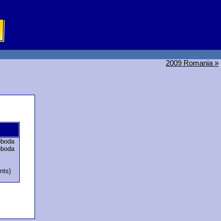
2009 Romania »
oboda
oboda
nts)