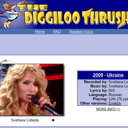
Home
FAQ
Random lyrics
2009
-
Ukraine
Recorded by:
Svetlana L
Music by:
Svetlana L
Lyrics by:
N/A
Language:
Russian
Placing:
12th (76 poi
Other versions:
English
MORE INFO >>
Svetlana Loboda