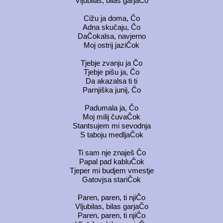
Vljubilas, bilas garjaČo
Cižu ja doma, Čo
Adna skučaju, Čo
DaČokalsa, navjerno
Moj ostrij jaziČok
Tjebje zvanju ja Čo
Tjebje pišu ja, Čo
Da akazalsa ti ti
Parnjiška junij, Čo
Padumala ja, Čo
Moj milij čuvaČok
Stantsujem mi sevodnja
S taboju medljaČok
Ti sam nje znaješ Čo
Papal pad kabluČok
Tjeper mi budjem vmestje
Gatovjsa stariČok
Paren, paren, ti njiČo
Vljubilas, bilas garjaČo
Paren, paren, ti njiČo