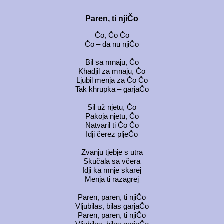
Paren, ti njiČo
Čo, Čo Čo
Čo – da nu njiČo
Bil sa mnaju, Čo
Khadjil za mnaju, Čo
Ljubil menja za Čo Čo
Tak khrupka – garjaČo
Sil už njetu, Čo
Pakoja njetu, Čo
Natvaril ti Čo Čo
Idji čerez pljeČo
Zvanju tjebje s utra
Skučala sa včera
Idji ka mnje skarej
Menja ti razagrej
Paren, paren, ti njiČo
Vljubilas, bilas garjaČo
Paren, paren, ti njiČo